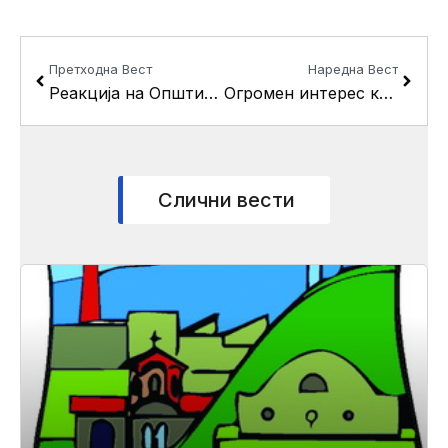
Prev
Next
Претходна Вест
Наредна Вест
Реакција на Општина Кисела Вода
Огромен интерес кај граѓаните за средба со Градоначалникот на Кисела Вода
Слични вести