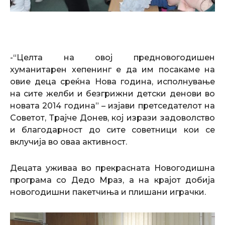
-“Целта на овој предновогодишен
хуманитарен хепенинг е да им посакаме на
овие деца среќна Нова година, исполнување
на сите желби и безгрижни детски денови во
новата 2014 година” – изјави претседателот на
Советот, Трајче Донев, кој изрази задоволство
и благодарност до сите советници кои се
вклучија во оваа активност.
Децата уживаа во прекрасната Новогодишна
програма со Дедо Мраз, а на крајот добија
новогодишни пакетчиња и плишани играчки.