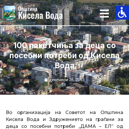
Skip
to
content
100 пакетчиња за деца со
посебни потреби од Кисела
Вода
декември 26, 2013
Во организација на Советот на Општина
Кисела Вода и Здружението на граѓани за
деца со посебни потреби ,,ДАМА – ЕЛ” од