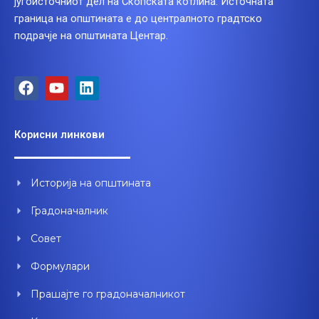
југоисточниот дел на Скопската котлина. Источната
граница на општината е до централното градтско
подрачје на општината Центар.
F
Y
L
a
o
i
c
u
n
e
t
k
Корисни линкови
b
u
e
o
b
d
o
e
i
Историја на општината
k
n
Градоначалник
Совет
Формулари
Прашајте го градоначалникот