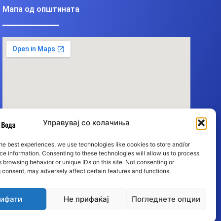
Мапа од општината
Управувај со колачиња
he best experiences, we use technologies like cookies to store and/or
e information. Consenting to these technologies will allow us to process
 browsing behavior or unique IDs on this site. Not consenting or
 consent, may adversely affect certain features and functions.
ифати
Не прифаќај
Погледнете опции