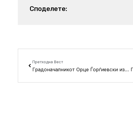
Споделете:
Prev
Претходна Вест
Градоначалникот Орце Ѓорѓиевски избран за нов претседател на ЗЕЛС