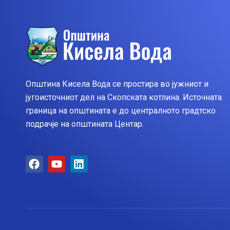
Општина Кисела Вода се простира во јужниот и
југоисточниот дел на Скопската котлина. Источната
граница на општината е до централното градтско
подрачје на општината Центар.
F
Y
L
a
o
i
c
u
n
e
t
k
b
u
e
o
b
d
o
e
i