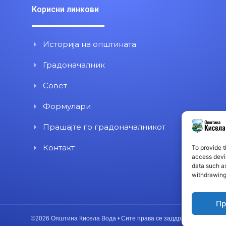
Корисни линкови
Историја на општината
Градоначалник
Совет
Формулари
Прашајте го градоначалникот
Контакт
To provide t
access devic
data such as
withdrawing
Пр
©2026 Општина Кисела Вода • Сите права се заддржани