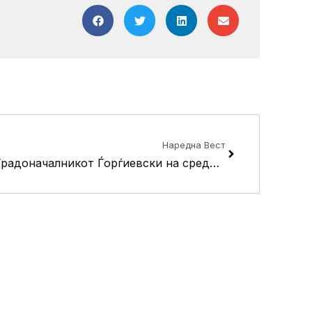
Next
Наредна Вест
Градоначалникот Ѓорѓиевски на средба со в.д. амбасадорот на Сојузна Република Германија Ото Граф