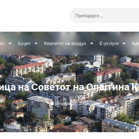
Search
ет
Буџет
Квалитет на воздух
Е-услуги
Ад
ица на Советот на Општина 
јануари 31, 2023