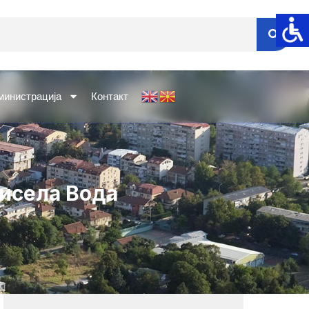
министрација
Контакт
Кисела Вода