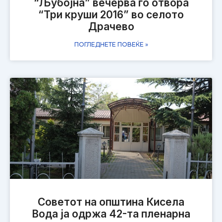
“Љубојна” вечерва го отвора
“Три круши 2016” во селото
Драчево
ПОГЛЕДНЕТЕ ПОВЕЌЕ »
Советот на општина Кисела
Вода ја одржa 42-та пленарна