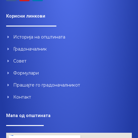
a
o
i
c
u
n
e
t
k
Корисни линкови
b
u
e
o
b
d
o
e
i
Историја на општината
k
n
Градоначалник
Совет
Формулари
Прашајте го градоначалникот
Контакт
Мапа од општината