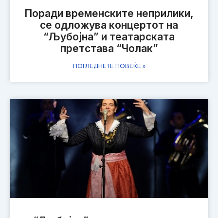
Поради временските неприлики,
се одложува концертот на
“Љубојна” и театарската
претстава “Чолак”
ПОГЛЕДНЕТЕ ПОВЕЌЕ »