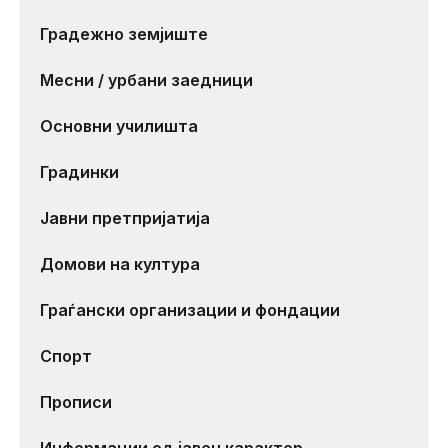
Градежно земјиште
Месни / урбани заедници
Основни училишта
Градинки
Јавни претпријатија
Домови на култура
Граѓански организации и фондации
Спорт
Прописи
Информации од јавен карактер