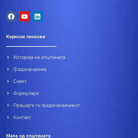
F
Y
L
a
o
i
c
u
n
e
t
k
Корисни линкови
b
u
e
o
b
d
o
e
i
Историја на општината
k
n
Градоначалник
Совет
Формулари
Прашајте го градоначалникот
Контакт
Мапа од општината