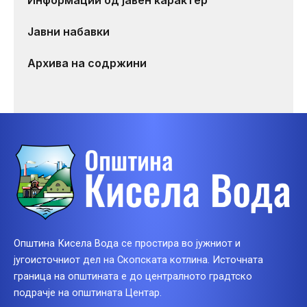
Јавни набавки
Архива на содржини
Општина Кисела Вода се простира во јужниот и
југоисточниот дел на Скопската котлина. Источната
граница на општината е до централното градтско
подрачје на општината Центар.