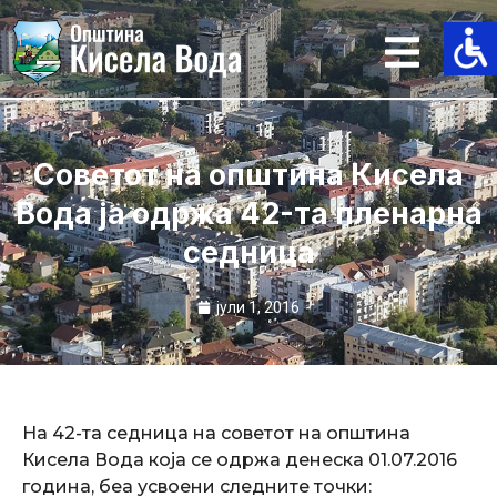
Skip
to
content
Советот на општина Кисела
Вода ја одржa 42-та пленарна
седница
јули 1, 2016
На 42-та седница на советот на општина
Кисела Вода која се одржа денеска 01.07.2016
година, беа усвоени следните точки: