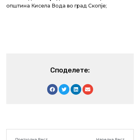
општина Кисела Вода во град Скопје;
Споделете:
Prev
Next
Претходна Вест
Наредна Вест