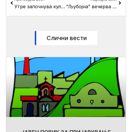
Утре започнува културното лето “Три круши 2016”
“Љубојна” вечерва го отвора “Три круши 2016” во селото Драчево
Слични вести