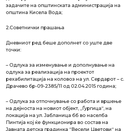
задачите на општинската администрација на
oпштина Кисела Вода;
2.Советнички прашања
Дневниот ред беше дополнет со уште две
точки:
– Одлука за изменување и дополнување на
одлука за реализација на проектот
рехабилитација на коловоз на ул. Сердарот – с.
Драчево бр-09-2385/11 од 02.04.2015 година;
– Одлука за отпочнување со работа и вршење
на дејноста на новиот објект, „Ѓургица“, на
локација на ул. Јабланица бб во населба
Пинтија кој ќе функционира во состав на
Јавната детска градинка “Весели Цветови“ на