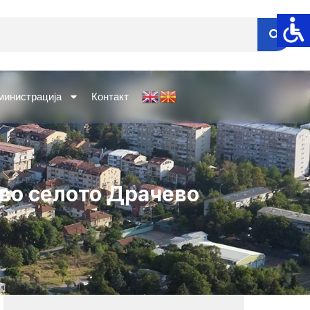
министрација
Контакт
 во селото Драчево