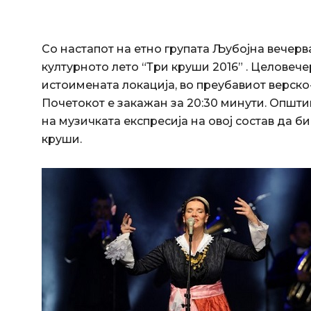
Со настапот на етно групата Љубојна вечерв
културното лето “Три круши 2016” . Целовече
истоимената локација, во преубавиот верско
Почетокот е закажан за 20:30 минути. Општи
на музичката експресија на овој состав да 
круши.