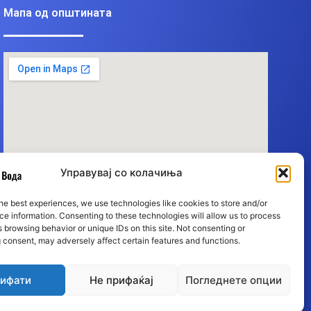
Мапа од општината
Управувај со колачиња
he best experiences, we use technologies like cookies to store and/or
e information. Consenting to these technologies will allow us to process
 browsing behavior or unique IDs on this site. Not consenting or
 consent, may adversely affect certain features and functions.
ифати
Не прифаќај
Погледнете опции