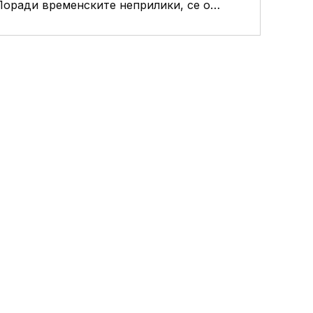
Поради временските неприлики, се одложува концертот на “Љубојна” и театарската претстава “Чолак”