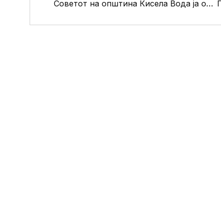
Советот на општина Кисела Вода ја одржa 42-та пленарна седница