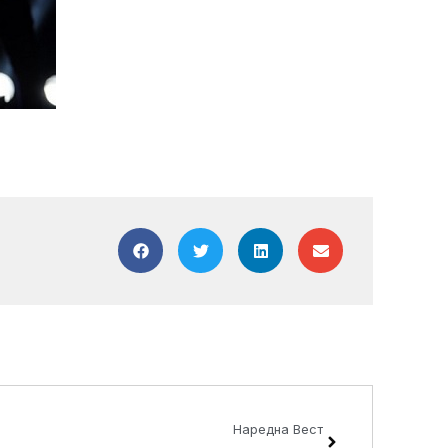
Next
Наредна Вест