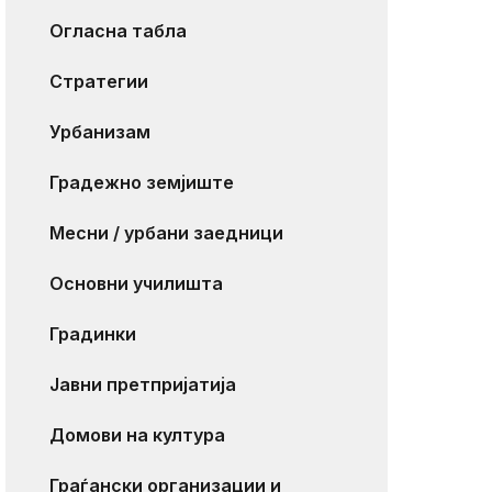
Огласна табла
Стратегии
Урбанизам
Градежно земјиште
Месни / урбани заедници
Основни училишта
Градинки
Јавни претпријатија
Домови на култура
Граѓански организации и