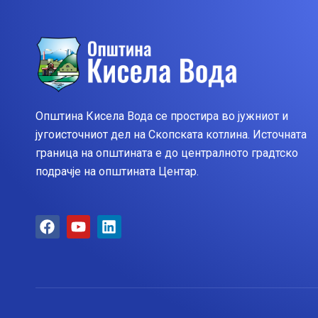
Општина Кисела Вода се простира во јужниот и
југоисточниот дел на Скопската котлина. Источната
граница на општината е до централното градтско
подрачје на општината Центар.
F
Y
L
a
o
i
c
u
n
e
t
k
b
u
e
o
b
d
o
e
i