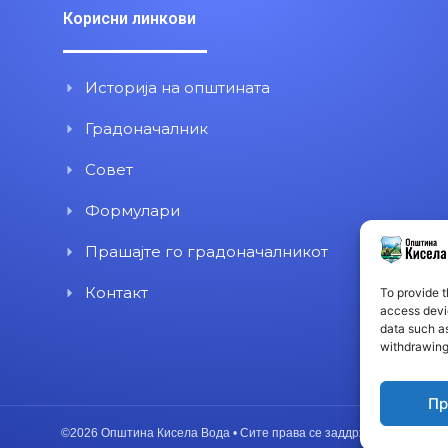
Корисни линкови
Историја на општината
Градоначалник
Совет
Формулари
Прашајте го градоначалникот
Контакт
To provide t
access devic
data such as
withdrawing
Пр
©2026 Општина Кисела Вода • Сите права се заддржани