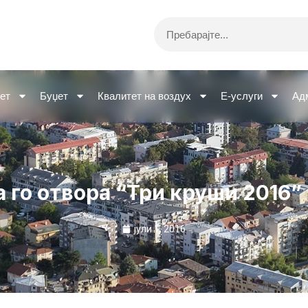
Search
ет
Буџет
Квалитет на воздух
Е-услуги
Ад
 го отвора “Три круши 2016”
јули 1, 2016