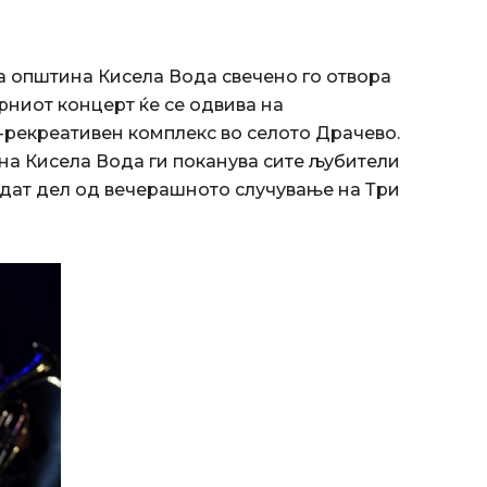
а општина Кисела Вода свечено го отвора
рниот концерт ќе се одвива на
-рекреативен комплекс во селото Драчево.
на Кисела Вода ги поканува сите љубители
бидат дел од вечерашното случување на Три