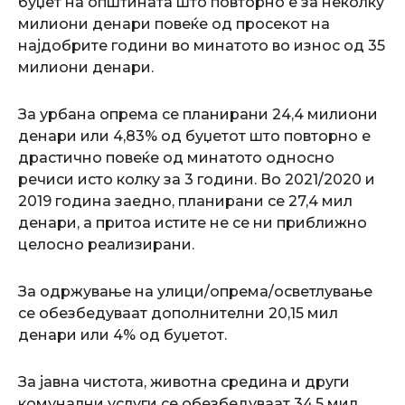
буџет на општината што повторно е за неколку
милиони денари повеќе од просекот на
најдобрите години во минатото во износ од 35
милиони денари.
За урбана опрема се планирани 24,4 милиони
денари или 4,83% од буџетот што повторно е
драстично повеќе од минатото односно
речиси исто колку за 3 години. Во 2021/2020 и
2019 година заедно, планирани се 27,4 мил
денари, а притоа истите не се ни приближно
целосно реализирани.
За одржување на улици/опрема/осветлување
се обезбедуваат дополнителни 20,15 мил
денари или 4% од буџетот.
За јавна чистота, животна средина и други
комунални услуги се обезбедуваат 34,5 мил