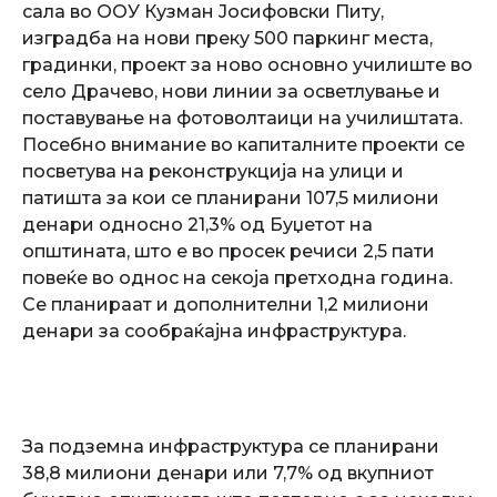
сала во ООУ Кузман Јосифовски Питу,
изградба на нови преку 500 паркинг места,
градинки, проект за ново основно училиште во
село Драчево, нови линии за осветлување и
поставување на фотоволтаици на училиштата.
Посебно внимание во капиталните проекти се
посветува на реконструкција на улици и
патишта за кои се планирани 107,5 милиони
денари односно 21,3% од Буџетот на
општината, што е во просек речиси 2,5 пати
повеќе во однос на секоја претходна година.
Се планираат и дополнителни 1,2 милиони
денари за сообраќајна инфраструктура.
За подземна инфраструктура се планирани
38,8 милиони денари или 7,7% од вкупниот