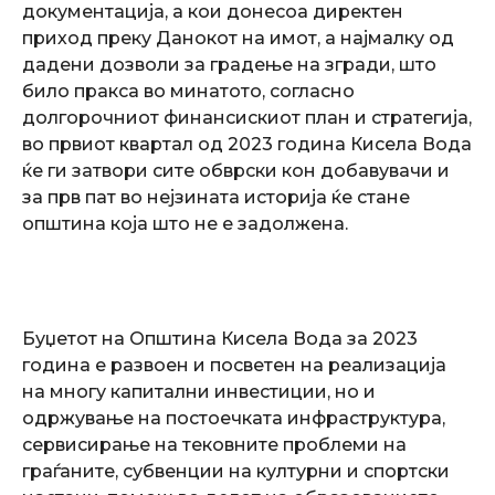
документација, а кои донесоа директен
приход преку Данокот на имот, а најмалку од
дадени дозволи за градење на згради, што
било пракса во минатото, согласно
долгорочниот финансискиот план и стратегија,
во првиот квартал од 2023 година Кисела Вода
ќе ги затвори сите обврски кон добавувачи и
за прв пат во нејзината историја ќе стане
општина која што не е задолжена.
Буџетот на Општина Кисела Вода за 2023
година е развоен и посветен на реализација
на многу капитални инвестиции, но и
одржување на постоечката инфраструктура,
сервисирање на тековните проблеми на
граѓаните, субвенции на културни и спортски