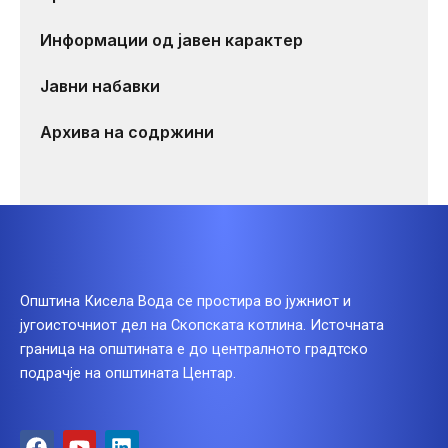
Информации од јавен карактер
Јавни набавки
Архива на содржини
Општина Кисела Вода се простира во јужниот и
југоисточниот дел на Скопската котлина. Источната
граница на општината е до централното градтско
подрачје на општината Центар.
F
Y
L