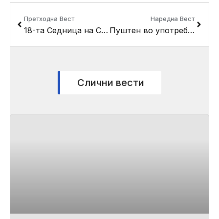
Prev
Next
Претходна Вест
Наредна Вест
18-та Седница на Советот на Општина Кисела Вода
Пуштен во употреба првиот затворен пазар во Кисела Вода
Слични вести