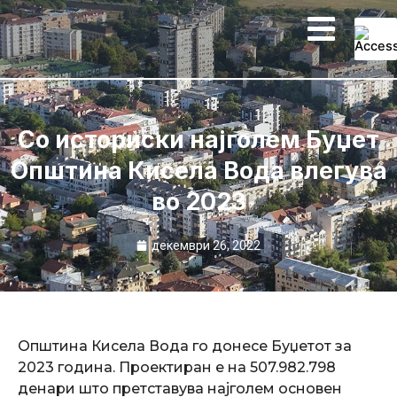
Skip
to
content
Со историски најголем Буџет
Општина Кисела Вода влегува
во 2023
декември 26, 2022
Општина Кисела Вода го донесе Буџетот за
2023 година. Проектиран е на 507.982.798
денари што претставува најголем основен