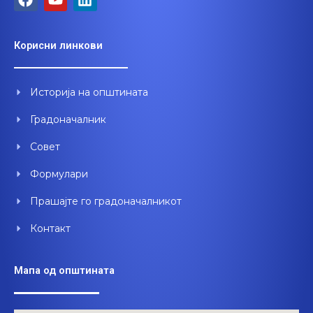
a
o
i
c
u
n
e
t
k
Корисни линкови
b
u
e
o
b
d
o
e
i
Историја на општината
k
n
Градоначалник
Совет
Формулари
Прашајте го градоначалникот
Контакт
Мапа од општината