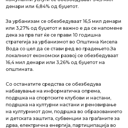
денари или 6,84% од буџетот.
За урбанизам се обезбедуваат 16,5 мил денари
или 3,27% од буџетот и важно е да се напомене
дека за прв пат ќе се прави 10 годишна
стратегија за урбанизмот во Општина Кисела
Вода со цел да се стави ред во градењето.За
локалниот економски развој се обезбедуваат
16,4 мил денари или 3,26% од буџетот на
општината.
Со останатите средства се обезбедува
набавување на информатичка опрема,
подршка на спортските клубови и настани,
подршка на културни настани и реновирање
на културниот дом, подршка во образованието
и детската заштита, субвенции за граѓаните за
дрва, електрична енергија, партиципација во