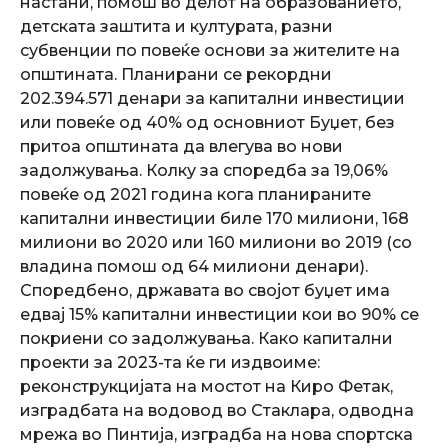
настани, помош во делот на образованието,
детската заштита и културата, разни
субвенции по повеќе основи за жителите на
општината. Планирани се рекордни
202.394.571 денари за капитални инвестиции
или повеќе од 40% од основниот Буџет, без
притоа општината да влегува во нови
задолжувања. Колку за споредба за 19,06%
повеќе од 2021 година кога планираните
капитални инвестиции биле 170 милиони, 168
милиони во 2020 или 160 милиони во 2019 (со
владина помош од 64 милиони денари).
Споредбено, државата во својот буџет има
едвај 15% капитални инвестиции кои во 90% се
покриени со задолжувања. Како капитални
проекти за 2023-та ќе ги издвоиме:
реконструкцијата на мостот на Киро Фетак,
изградбата на водовод во Стаклара, одводна
мрежа во Пинтија, изградба на нова спортска