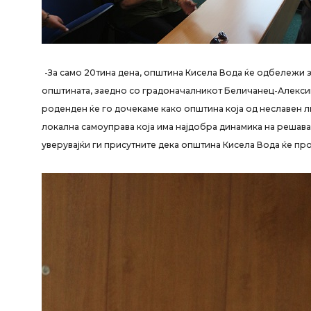
-За само 20тина дена, општина Кисела Вода ќе одбележи з
општината, заедно со градоначалникот Беличанец-Алексиќ
роденден ќе го дочекаме како општина која од неславен 
локална самоуправа која има најдобра динамика на решав
уверувајќи ги присутните дека општина Кисела Вода ќе пр