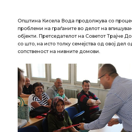
Oпштина Кисела Вода продолжува со проце
проблеми на граѓаните во делот на впишувањ
објекти. Претседателот на Советот Трајче Д
со што, на исто толку семејства од овој дел
сопственост на нивните домови.