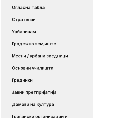
Огласна табла
Стратегии
Урбанизам
Градежно земјиште
Месни / урбани заедници
Основни училишта
Градинки
Јавни претпријатија
Домови на култура
Граѓански организации и