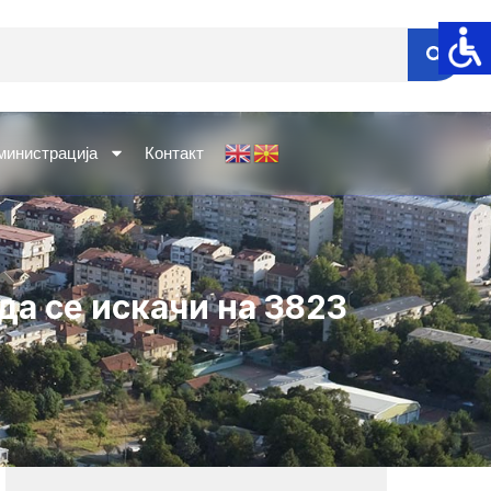
министрација
Контакт
да се искачи на 3823