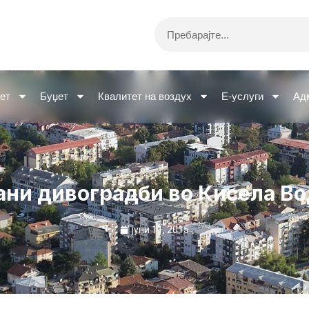
Search
ет
Буџет
Квалитет на воздух
Е-услуги
Ад
ани дивоградби во Кисела Во
јуни 11, 2015