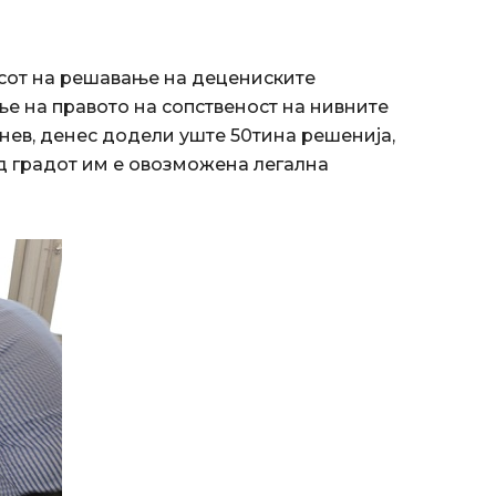
сот на решавање на децениските
е на правото на сопственост на нивните
онев, денес додели уште 50тина решенија,
 од градот им е овозможена легална