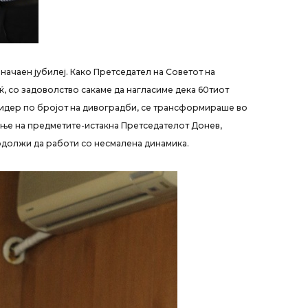
начаен јубилеј. Како Претседател на Советот на
, со задоволство сакаме да нагласиме дека 60тиот
лидер по бројот на дивоградби, се трансформираше во
ање на предметите-истакна Претседателот Донев,
одолжи да работи со несмалена динамика.