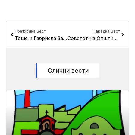
Prev
Next
Претходна Вест
Наредна Вест
Тоше и Габриела Зафирови на средба со градоначалникот Ѓорѓиевски
Советот на Општина Кисела Вода ќе ја одржи четиринаесеттата пленарна седница
Слични вести