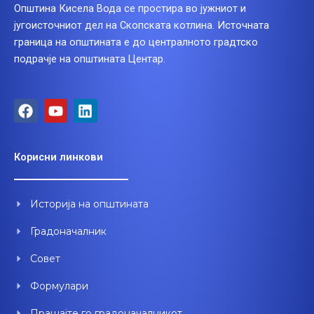
Општина Кисела Вода се простира во јужниот и
југоисточниот дел на Скопската котлина. Источната
граница на општината е до централното градтско
подрачје на општината Центар.
F
Y
L
a
o
i
c
u
n
e
t
k
Корисни линкови
b
u
e
o
b
d
o
e
i
Историја на општината
k
n
Градоначалник
Совет
Формулари
Прашајте го градоначалникот