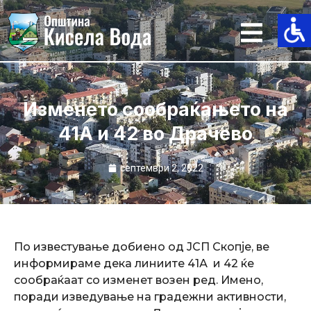
Skip
to
content
Изменето сообраќањето на
41А и 42 во Драчево
септември 2, 2022
По известување добиено од ЈСП Скопје, ве
информираме дека линиите 41А и 42 ќе
сообраќаат со изменет возен ред. Имено,
поради изведување на градежни активности,