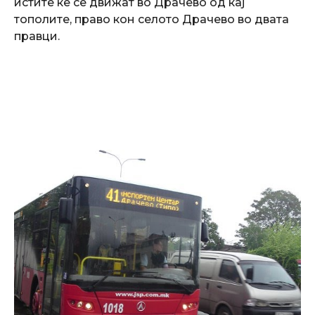
истите ќе се движат во Драчево од кај
тополите, право кон селото Драчево во двата
правци.