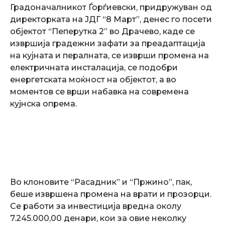
Градоначалникот Ѓорѓиевски, придружуван од
директорката на ЈДГ “8 Март”, денес го посети
објектот “Пеперутка 2” во Драчево, каде се
извршија градежни зафати за преадаптација
на кујната и пералната, се изврши промена на
електричната инсталација, се подобри
енергетската моќност на објектот, а во
моментов се врши набавка на современа
кујнска опрема.
Во клоновите “Расадник” и “Пржино”, пак,
беше извршена промена на врати и прозорци.
Се работи за инвестиција вредна околу
7.245.000,00 денари, кои за овие неколку