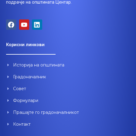
подрачје на општината Центар.
F
Y
L
a
o
i
c
u
n
e
t
k
Корисни линкови
b
u
e
o
b
d
o
e
i
Историја на општината
k
n
Градоначалник
Совет
Формулари
Прашајте го градоначалникот
Контакт