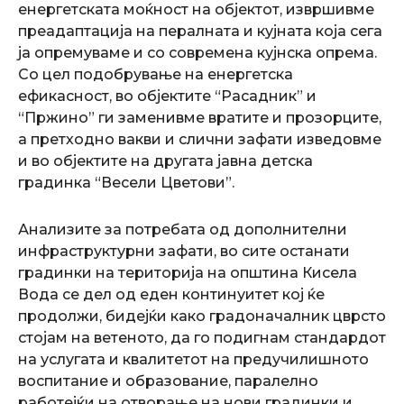
енергетската моќност на објектот, извршивме
преадаптација на пералната и кујната која сега
ја опремуваме и со современа кујнска опрема.
Со цел подобрување на енергетска
ефикасност, во објектите “Расадник” и
“Пржино” ги заменивме вратите и прозорците,
а претходно вакви и слични зафати изведовме
и во објектите на другата јавна детска
градинка “Весели Цветови”.
Анализите за потребата од дополнителни
инфраструктурни зафати, во сите останати
градинки на територија на општина Кисела
Вода се дел од еден континуитет кој ќе
продолжи, бидејќи како градоначалник цврсто
стојам на ветеното, да го подигнам стандардот
на услугата и квалитетот на предучилишното
воспитание и образование, паралелно
работејќи на отворање на нови градинки и