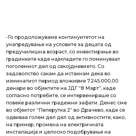
-Го продоложуваме континуитетот на
унапредување на условите за децата од
предучилишна возраст, со инвестирање во
градинките каде најмладите го поминуваат
поголемиот дел од секојдневието. Со
задоволство сакам да истакнам дека во
изминатиот период вложивме 7.245.000,00
денари во објектите на ЈДГ “8 Март”, каде
согласно потребите, се интервенираше со
повеќе различни градежни зафати. Денес сме
во објектот “Пеперутка 2” во Драчево, каде се
одвиваа голем дел дел од активностите, како,
на пример, промена на електричната
инсталација и целосно подобрување на