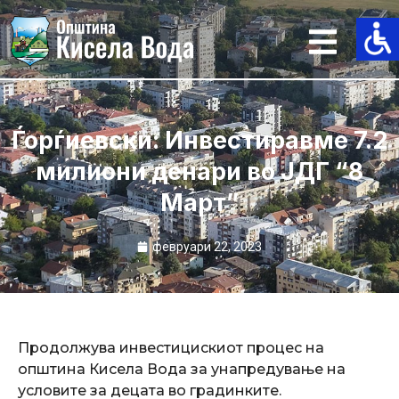
Skip
to
content
Ѓорѓиевски: Инвестиравме 7.2
милиони денари во ЈДГ “8
Март”
февруари 22, 2023
Продолжува инвестицискиот процес на
општина Кисела Вода за унапредување на
условите за децата во градинките.