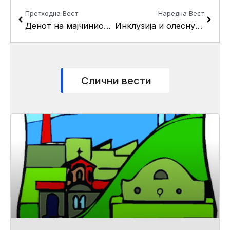
Prev
Next
Претходна Вест
Наредна Вест
Денот на мајчиниот јазик одбележан во Кисела Вода
Инклузија и олеснување на образовниот процес на лицата со попреченост во Кисела Вода
Слични вести