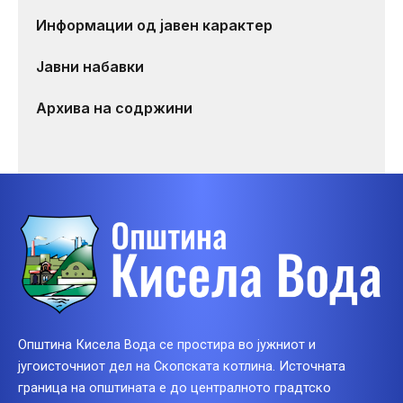
Информации од јавен карактер
Јавни набавки
Архива на содржини
Општина Кисела Вода се простира во јужниот и
југоисточниот дел на Скопската котлина. Источната
граница на општината е до централното градтско