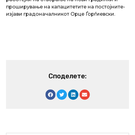
проширување на капацитетите на постојните-
изјави градоначалникот Орце Ѓорѓиевски.
Споделете: