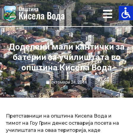
Skip
to
content
Доделени мали кантички за
батерии зa училиштaта во
општина Кисела Вода
октомври 24, 2014
Претставници на општина Кисела Вода и
тимот на Гоу Грин денес остварија посета на
училиштата на оваа територија, каде