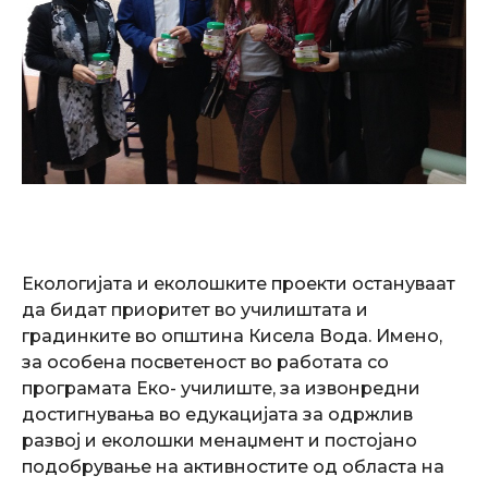
Екологијата и еколошките проекти остануваат
да бидат приоритет во училиштата и
градинките во општина Кисела Вода. Имено,
за особена посветеност во работата со
програмата Еко- училиште, за извонредни
достигнувања во едукацијата за одржлив
развој и еколошки менаџмент и постојано
подобрување на активностите од областа на