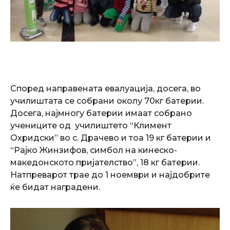
Според направената евалуација, досега, во
училиштата се собрани околу 70кг батерии.
Досега, најмногу батерии имаат собрано
учениците од училиштето “Климент
Охридски” во с. Драчево и тоа 19 кг батерии и
“Рајко Жинзифов, симбол на кинеско-
македонското пријателство”, 18 кг батерии.
Натпреварот трае до 1 ноември и најдобрите
ќе бидат наградени.