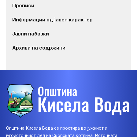
Прописи
Информации од јавен карактер
Јавни набавки
Архива на содржини
Општина Кисела Вода се простира во јужниот и
југоисточниот дел на Скопската котлина. Источната