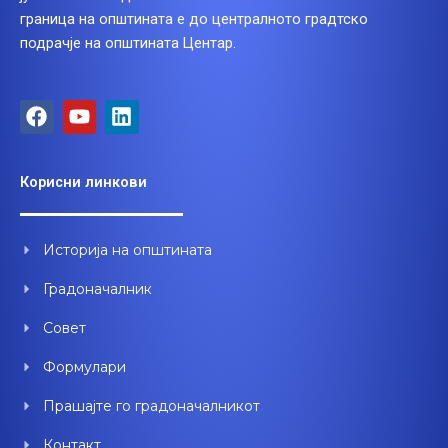
граница на општината е до централното градтско
подрачје на општината Центар.
F
Y
L
a
o
i
c
u
n
e
t
k
Корисни линкови
b
u
e
o
b
d
o
e
i
Историја на општината
k
n
Градоначалник
Совет
Формулари
Прашајте го градоначалникот
Контакт