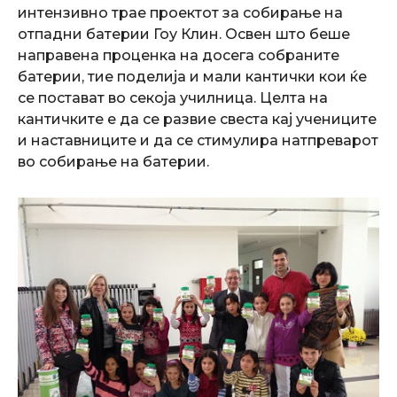
интензивно трае проектот за собирање на
отпадни батерии Гоу Клин. Освен што беше
направена проценка на досега собраните
батерии, тие поделија и мали кантички кои ќе
се постават во секоја училница. Целта на
кантичките е да се развие свеста кај учениците
и наставниците и да се стимулира натпреварот
во собирање на батерии.