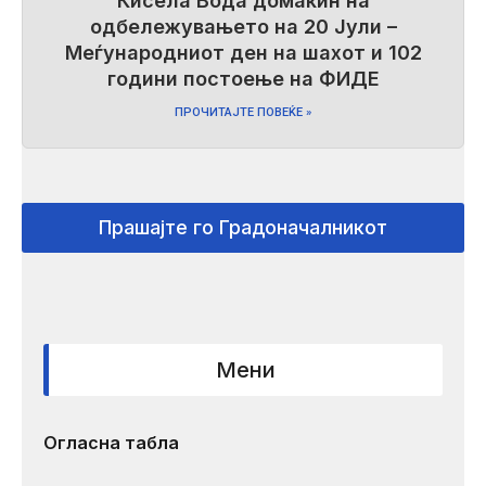
Кисела Вода домаќин на
одбележувањето на 20 Јули –
Меѓународниот ден на шахот и 102
години постоење на ФИДЕ
ПРОЧИТАЈТЕ ПОВЕЌЕ »
Прашајте го Градоначалникот
Мени
Огласна табла