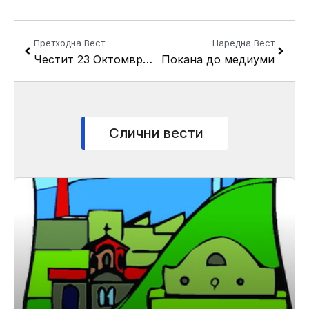
Prev
Next
Претходна Вест
Наредна Вест
Честит 23 Октомври, Денот на македонската револуционерна борба
Покана до медиуми
Слични вести