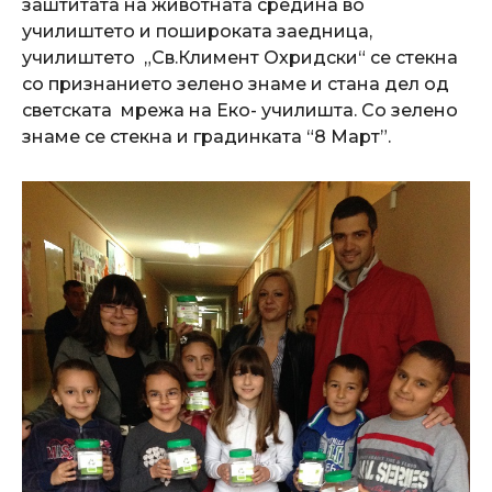
заштитата на животната средина во
училиштето и пошироката заедница,
училиштето „Св.Климент Охридски“ се стекна
со признанието зелено знаме и стана дел од
светската мрежа на Еко- училишта. Со зелено
знаме се стекна и градинката “8 Март”.