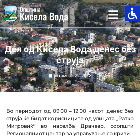
Skip
to
content
Дел од Кисела Вода денес без
струја
октомври 29, 2013
Во периодот од 09:00 – 12:00 часот, денес без
струја ќе бидат корисниците од улицата „Ратко
Митровиќ“ во населба Драчево, соопшти
Регионалниот центар за управување со кризи.