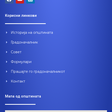
a
o
i
c
u
n
e
t
k
Корисни линкови
b
u
e
o
b
d
o
e
i
Историја на општината
k
n
Градоначалник
Совет
Формулари
Прашајте го градоначалникот
Контакт
Мапа од општината