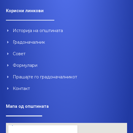
c
u
n
e
t
k
Корисни линкови
b
u
e
o
b
d
o
e
i
Историја на општината
k
n
Градоначалник
Совет
Формулари
Прашајте го градоначалникот
Контакт
Мапа од општината