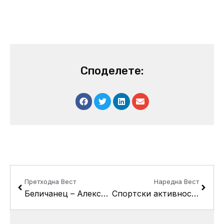
Споделете:
Prev
Next
Претходна Вест
Наредна Вест
Беличанец – Алексиќ: Сакаме да ги вратиме учениците во подрачните училишта
Спортски активности во Кисела Вода за 22-годишнината од независноста на Македонија