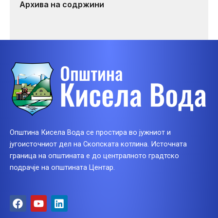
Архива на содржини
Општина Кисела Вода се простира во јужниот и
југоисточниот дел на Скопската котлина. Источната
граница на општината е до централното градтско
подрачје на општината Центар.
F
Y
L
a
o
i