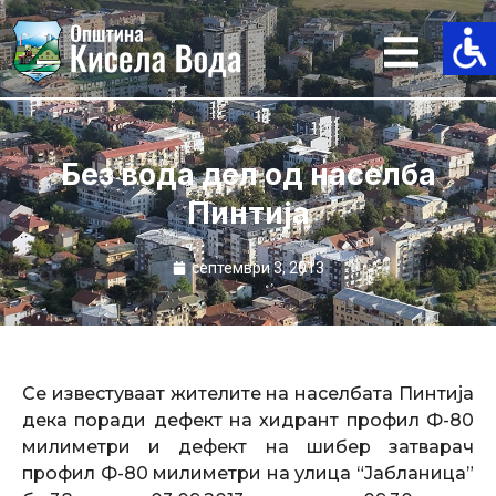
Skip
to
content
Без вода дел од населба
Пинтија
септември 3, 2013
Се известуваат жителите на населбата Пинтија
дека поради дефект на хидрант профил Ф-80
милиметри и дефект на шибер затварач
профил Ф-80 милиметри на улица “Јабланица”