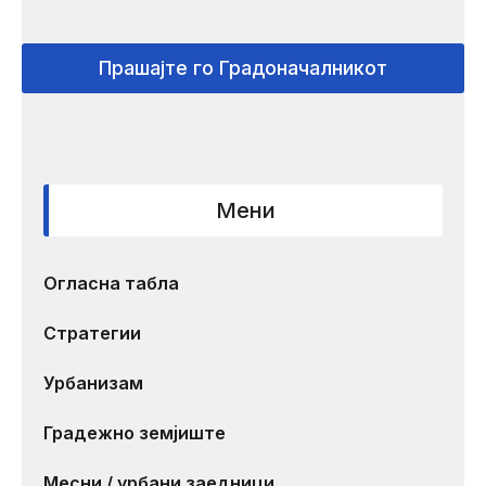
Прашајте го Градоначалникот
Мени
Огласна табла
Стратегии
Урбанизам
Градежно земјиште
Месни / урбани заедници