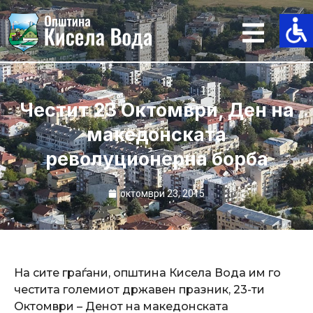
Skip
to
content
Честит 23 Октомври, Ден на
македонската
револуционерна борба
октомври 23, 2015
На сите граѓани, општина Кисела Вода им го
честита големиот државен празник, 23-ти
Октомври – Денот на македонската