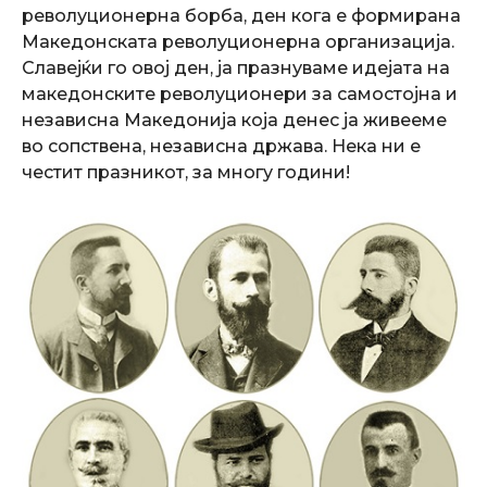
револуционерна борба, ден кога е формирана
Македонската револуционерна организација.
Славејќи го овој ден, ја празнуваме идејата на
македонските револуционери за самостојна и
независна Македонија која денес ја живееме
во сопствена, независна државa. Нека ни е
честит празникот, за многу години!