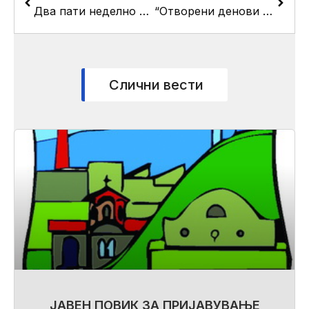
Два пати неделно бесплатно користење на спортските сали за сите жители на општина Кисела Вода
“Отворени денови со катастарот” во среда, четврток и петок во Драчево
Слични вести
ЈАВЕН ПОВИК ЗА ПРИЈАВУВАЊЕ