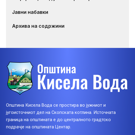
Јавни набавки
Архива на содржини
Општина Кисела Вода се простира во јужниот и
југоисточниот дел на Скопската котлина. Источната
граница на општината е до централното градтско
подрачје на општината Центар.