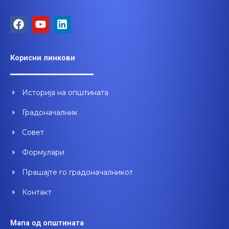
F
Y
L
a
o
i
c
u
n
e
t
k
Корисни линкови
b
u
e
o
b
d
o
e
i
Историја на општината
k
n
Градоначалник
Совет
Формулари
Прашајте го градоначалникот
Контакт
Мапа од општината