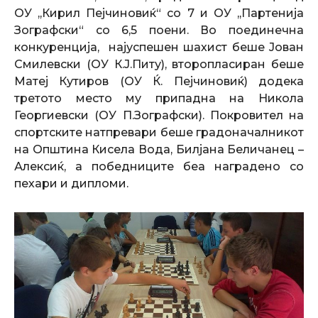
ОУ ,,Кирил Пејчиновиќ“ со 7 и ОУ ,,Партенија
Зографски“ со 6,5 поени. Во поединечна
конкуренција, најуспешен шахист беше Јован
Смилевски (ОУ К.Ј.Питу), второпласиран беше
Матеј Кутиров (ОУ Ќ. Пејчиновиќ) додека
третото место му припадна на Никола
Георгиевски (ОУ П.Зографски). Покровител на
спортските натпревари беше градоначалникот
на Општина Кисела Вода, Билјана Беличанец –
Алексиќ, а победниците беа наградено со
пехари и дипломи.