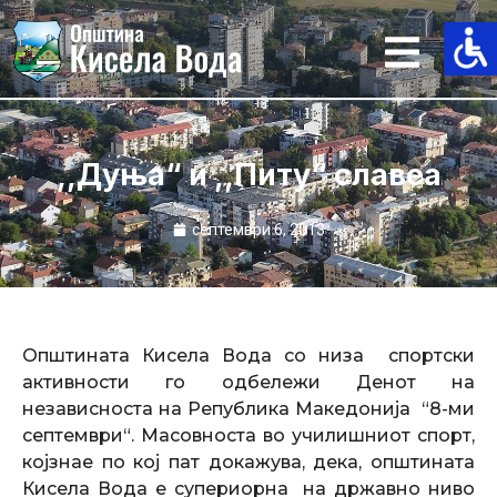
Skip
to
content
,,Дуња“ и ,,Питу“ славеа
септември 6, 2013
Општината Кисела Вода со низа спортски
активности го одбележи Денот на
независноста на Република Македонија “8-ми
септември“. Масовноста во училишниот спорт,
којзнае по кој пат докажува, дека, општината
Кисела Вода е супериорна на државно ниво