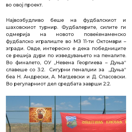
во овој проект.
Највозбудливо беше на фудбалскиот и
шаховскиот турнир. Фудбалерите, силите ги
одмерија на новото повеќенаменско
фудбалско игралиште во МЗ 11-ти Октомври –
згради. Овде, интересно е дека победниците
се решија дури по изведувањето на пеналите.
Во финалето, ОУ ,,Невена Георгиева – Дуња“
славеше со 3:2. Сигурни пеналџии за ,,Дуња“
беа Н. Андрески, А. Магдевски и Д. Спасовски.
Во регуларниот дел средбата заврши 2:2.