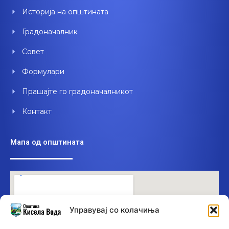
o
e
i
Историја на општината
k
n
Градоначалник
Совет
Формулари
Прашајте го градоначалникот
Контакт
Мапа од општината
Управувај со колачиња