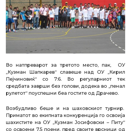
Во натпреварот за третото место, пак, ОУ
,,Кузман Шапкарев“ славеше над ОУ ,,Кирил
Пејчиновиќ“ со 7:6. Во регуларниот тек
средбата заврши без голови, додека во ,,пенал
рулетот“ поуспешни беа гостите од Драчево.
Возбудливо беше и на шаховскиот турнир.
Приматот во екипната конкуренција го освоија
шахистите на ОУ ,,Кузман Јосифовски – Питу“
со освоени 7,5 поени, пред своите врсници од