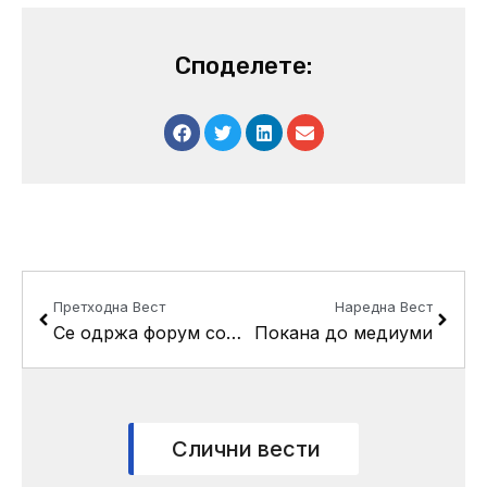
Споделете:
Prev
Next
Претходна Вест
Наредна Вест
Се одржа форум со работодавачите од Кисела Вода
Покана до медиуми
Слични вести