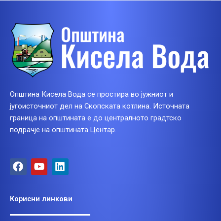
Општина Кисела Вода се простира во јужниот и
југоисточниот дел на Скопската котлина. Источната
граница на општината е до централното градтско
подрачје на општината Центар.
F
Y
L
a
o
i
c
u
n
e
t
k
Корисни линкови
b
u
e
o
b
d