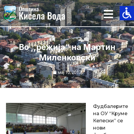
Skip
to
content
Во ,,режија“ на Мартин
Миленковски
мај 10, 2013
Фудбалерите
на ОУ “Круме
Кепески” се
нови