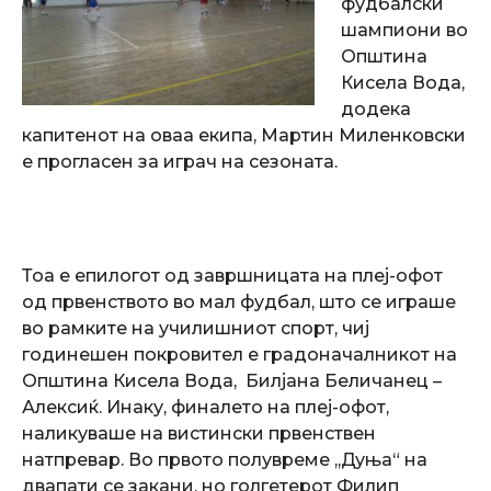
фудбалски
шампиони во
Општина
Кисела Вода,
додека
капитенот на оваа екипа, Мартин Миленковски
е прогласен за играч на сезоната.
Тоа е епилогот од завршницата на плеј-офот
од првенството во мал фудбал, што се играше
во рамките на училишниот спорт, чиј
годинешен покровител е градоначалникот на
Општина Кисела Вода, Билјана Беличанец –
Алексиќ. Инаку, финалето на плеј-офот,
наликуваше на вистински првенствен
натпревар. Во првото полувреме ,,Дуња“ на
двапати се закани, но голгетерот Филип