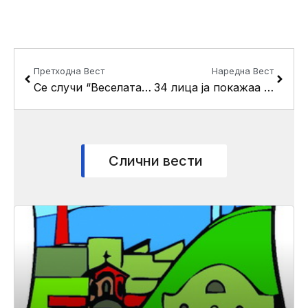
Prev
Next
Претходна Вест
Наредна Вест
Се случи “Веселата Згода”
34 лица ја покажаа својата хуманост
Слични вести