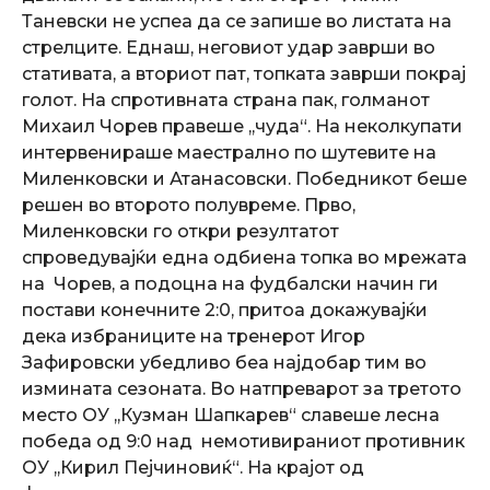
Таневски не успеа да се запише во листата на
стрелците. Еднаш, неговиот удар заврши во
стативата, а вториот пат, топката заврши покрај
голот. На спротивната страна пак, голманот
Михаил Чорев правеше ,,чуда“. На неколкупати
интервенираше маестрално по шутевите на
Миленковски и Атанасовски. Победникот беше
решен во второто полувреме. Прво,
Миленковски го откри резултатот
спроведувајќи една одбиена топка во мрежата
на Чорев, а подоцна на фудбалски начин ги
постави конечните 2:0, притоа докажувајќи
дека избраниците на тренерот Игор
Зафировски убедливо беа најдобар тим во
измината сезоната. Во натпреварот за третото
место ОУ ,,Кузман Шапкарев“ славеше лесна
победа од 9:0 над немотивираниот противник
ОУ ,,Кирил Пејчиновиќ“. На крајот од