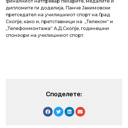
финалниот натпревар пехарите, медалите и
дипломите ги доделија, Панче Јакимовски
претседател на училишниот спорт на Град
Скопје, како и, претставници на ,,Телеком“ и
,,Телефонмонтажа“ А.Д.Скопје, годинешни
спонзори на училишниот спорт.
Споделете: