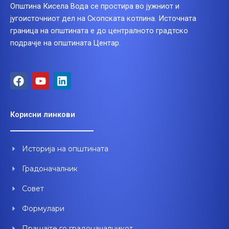
Општина Кисела Вода се простира во јужниот и
југоисточниот дел на Скопската котлина. Источната
граница на општината е до централното градтско
подрачје на општината Центар.
F
Y
L
a
o
i
c
u
n
e
t
k
Корисни линкови
b
u
e
o
b
d
o
e
i
Историја на општината
k
n
Градоначалник
Совет
Формулари
Прашајте го градоначалникот