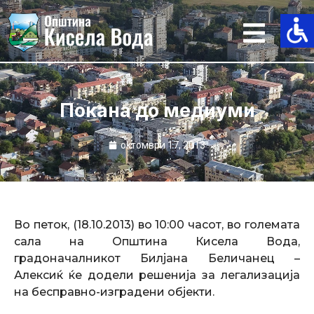
Skip
to
content
Покана до медиуми
октомври 17, 2013
Во петок, (18.10.2013) во 10:00 часот, во големата
сала на Општина Кисела Вода,
градоначалникот Билјана Беличанец –
Алексиќ ќе додели решенија за легализација
на бесправно-изградени објекти.