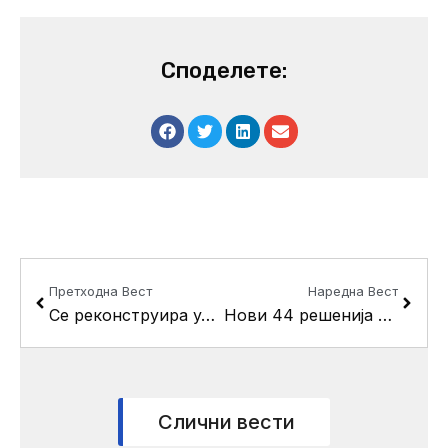
Споделете:
Prev
Next
Претходна Вест
Наредна Вест
Се реконструира улицата “Речиште 2” во селото Драчево
Нови 44 решенија за легализација во Кисела Вода
Слични вести