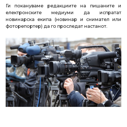
Ги покануваме редакциите на пишаните и
електронските медиуми да испратат
новинарска екипа (новинар и снимател или
фоторепортер) да го проследат настанот.