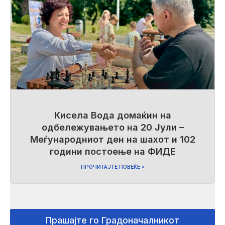
Кисела Вода домаќин на
одбележувањето на 20 Јули –
Меѓународниот ден на шахот и 102
години постоење на ФИДЕ
ПРОЧИТАЈТЕ ПОВЕЌЕ »
Прашајте го Градоначалникот