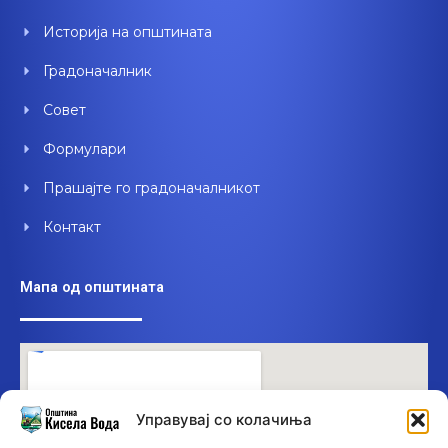
o
e
i
Историја на општината
k
n
Градоначалник
Совет
Формулари
Прашајте го градоначалникот
Контакт
Мапа од општината
Управувај со колачиња