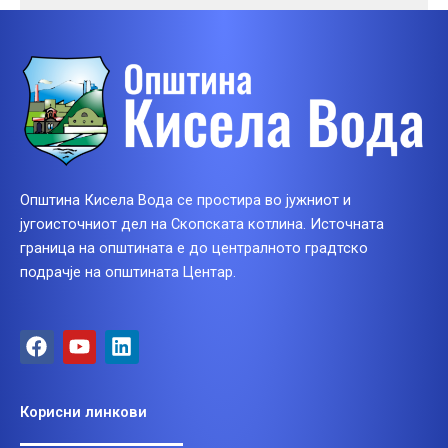
Општина Кисела Вода се простира во јужниот и
југоисточниот дел на Скопската котлина. Источната
граница на општината е до централното градтско
подрачје на општината Центар.
F
Y
L
a
o
i
c
u
n
e
t
k
Корисни линкови
b
u
e
o
b
d