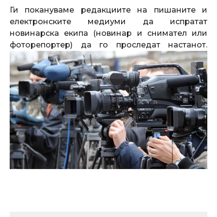
Ги покануваме редакциите на пишаните и
електронските медиуми да испратат
новинарска екипа (новинар и снимател или
фоторепортер) да го проследат настанот.