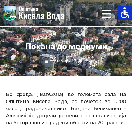
Skip
to
content
Покана до медиуми
септември 17, 2013
Во среда, (18.09.2013), во големата сала на
Општина Кисела Вода, со почеток во 10:00
часот, градоначалникот Билјана Беличанец –
Алексиќ ќе додели решенија за легализација
на бесправно изградени објекти на 70 граѓани.