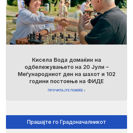
Кисела Вода домаќин на
одбележувањето на 20 Јули –
Меѓународниот ден на шахот и 102
години постоење на ФИДЕ
ПРОЧИТАЈТЕ ПОВЕЌЕ »
Прашајте го Градоначалникот