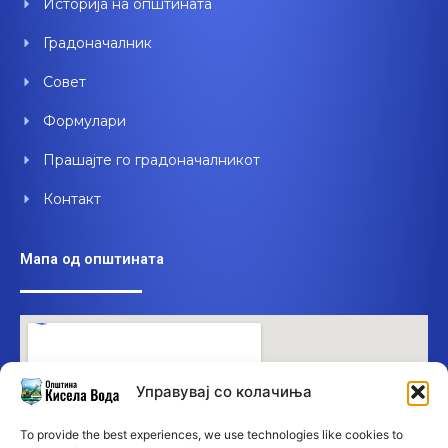
Историја на општината
k
n
Градоначалник
Совет
Формулари
Прашајте го градоначалникот
Контакт
Мапа од општината
Управувај со колачиња
To provide the best experiences, we use technologies like cookies to