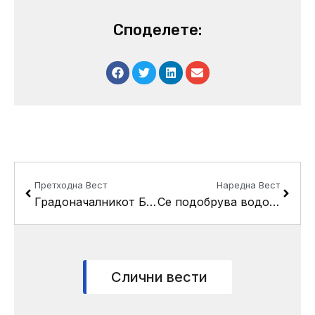
Споделете:
Prev
Next
Претходна Вест
Наредна Вест
Градоначалникот Беличанец – Алексиќ додели благодарници на реализаторите на проектот за обновување на 100 пешачки премини во Кисела Вода
Се подобрува водоводната мрежа во “Порупи”
Слични вести