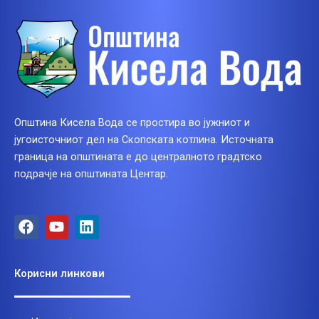
Општина Кисела Вода се простира во јужниот и
југоисточниот дел на Скопската котлина. Источната
граница на општината е до централното градтско
подрачје на општината Центар.
F
Y
L
a
o
i
c
u
n
e
t
k
Корисни линкови
b
u
e
o
b
d
o
e
i