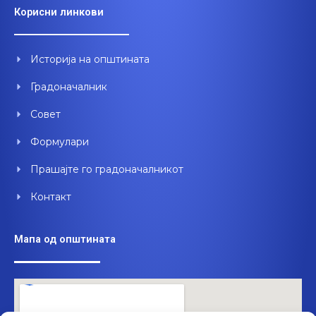
e
t
k
Корисни линкови
b
u
e
o
b
d
o
e
i
Историја на општината
k
n
Градоначалник
Совет
Формулари
Прашајте го градоначалникот
Контакт
Мапа од општината