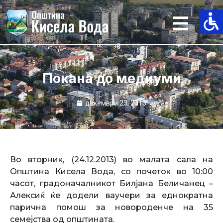
Skip
to
content
Покана до медиуми
декември 23, 2013
Во вторник, (24.12.2013) во малата сала на
Општина Кисела Вода, со почеток во 10:00
часот, градоначалникот Билјана Беличанец –
Алексиќ ќе додели ваучери за еднократна
парична помош за новороденче на 35
семејства од општината.