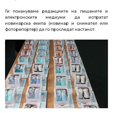
Ги покануваме редакциите на пишаните и
електронските медиуми да испратат
новинарска екипа (новинар и снимател или
фоторепортер) да го проследат настанот.