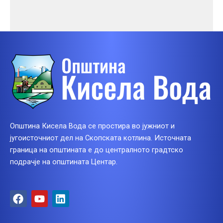
Општина Кисела Вода се простира во јужниот и
југоисточниот дел на Скопската котлина. Источната
граница на општината е до централното градтско
подрачје на општината Центар.
F
Y
L
a
o
i
c
u
n