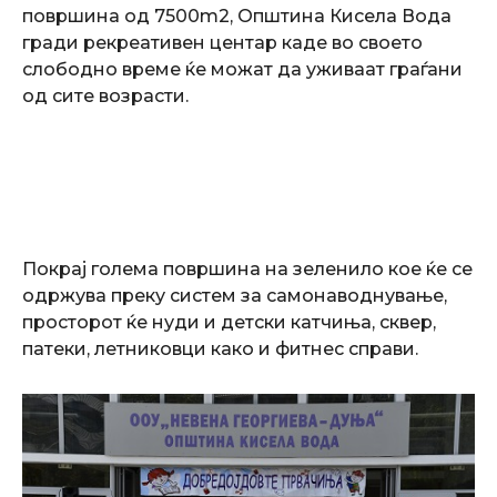
површина од 7500m2, Општина Кисела Вода
гради рекреативен центар каде во своето
слободно време ќе можат да уживаат граѓани
од сите возрасти.
Покрај голема површина на зеленило кое ќе се
одржува преку систем за самонаводнување,
просторот ќе нуди и детски катчиња, сквер,
патеки, летниковци како и фитнес справи.