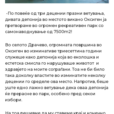
-По повеќе од три децении празни ветувања,
дивата депонија во местото викано Оксиген ја
претвораме во огромен рекреативен парк со
самонаводнување од 7500m2!
Во селото Драчево, огромната површина во
Оксиген во изминативе триесеттина години
служеше како депонија која во еколошка и
естетска смисла го нарушуваше животот и
здравјето на моите сограѓани. Тоа не би било
така доколку властите во изминатите неколку
децении го сределе ова место. Напротив, беше
уште едно лажно ветување дека оваа депонија
ќе прерасне во парк, особено пред секои
избори.
На тоа решивме да му ставиме крај и конечно