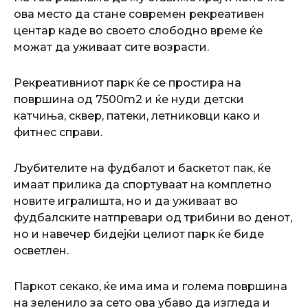
ова место да стане современ рекреативен
центар каде во своето слободно време ќе
можат да уживаат сите возрасти.
Рекреативниот парк ќе се простира на
површина од 7500m2 и ќе нуди детски
катчиња, сквер, патеки, летниковци како и
фитнес справи.
Љубителите на фудбалот и баскетот пак, ќе
имаат прилика да спортуваат на комплетно
новите игралишта, но и да уживаат во
фудбалските натпревари од трибини во денот,
но и навечер бидејќи целиот парк ќе биде
осветлен.
Паркот секако, ќе има има и голема површина
на зеленило за сето ова убаво да изгледа и