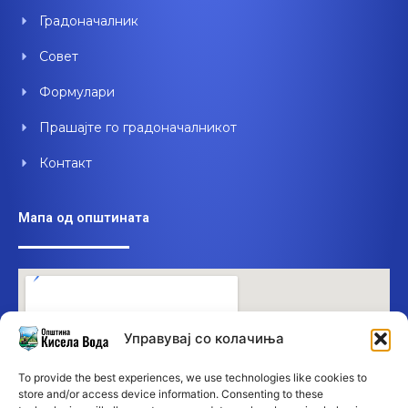
Градоначалник
Совет
Формулари
Прашајте го градоначалникот
Контакт
Мапа од општината
Управувај со колачиња
To provide the best experiences, we use technologies like cookies to
store and/or access device information. Consenting to these