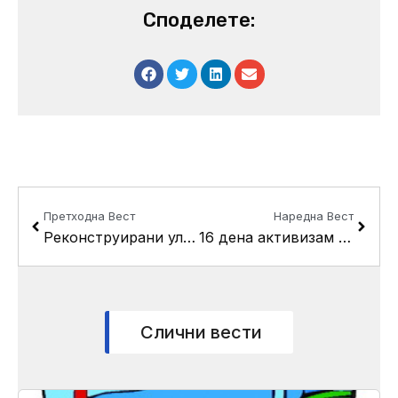
Споделете:
Prev
Next
Претходна Вест
Наредна Вест
Реконструирани улиците ,,Благоја Гојан” и ,,Мегленска”
16 дена активизам за 365 дена без насилство!
Слични вести