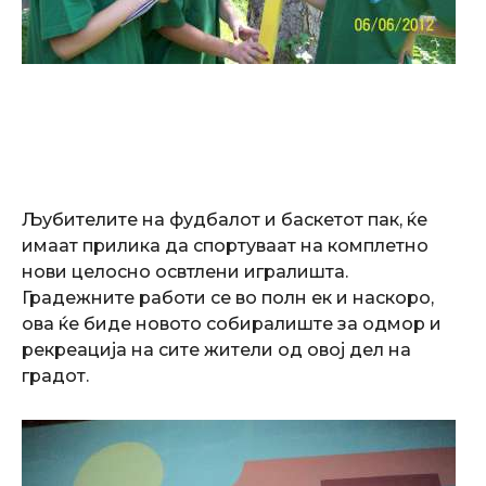
Љубителите на фудбалот и баскетот пак, ќе
имаат прилика да спортуваат на комплетно
нови целосно освтлени игралишта.
Градежните работи се во полн ек и наскоро,
ова ќе биде новото собиралиште за одмор и
рекреација на сите жители од овој дел на
градот.