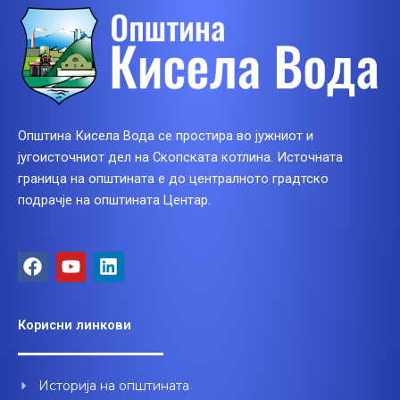
Општина Кисела Вода се простира во јужниот и
југоисточниот дел на Скопската котлина. Источната
граница на општината е до централното градтско
подрачје на општината Центар.
F
Y
L
a
o
i
c
u
n
e
t
k
Корисни линкови
b
u
e
o
b
d
o
e
i
Историја на општината
k
n