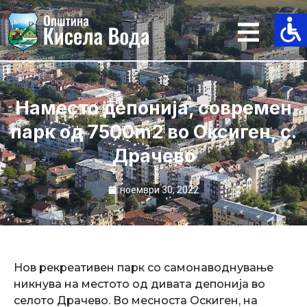
Skip
to
content
Наместо депонија, современ
парк од 7500m2 во Оксиген, с.
Драчево
ноември 30, 2022
Нов рекреативен парк со самонаводнување
никнува на местото од дивата депонија во
селото Драчево. Во месноста Оскиген, на