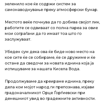
зеленило кое ќе содржи систем за
самонаводнување преку атмосферски бунар.
Местото веќе почнува да го добива својот лик,
работите се одвиваат со полна пареа за овие
мои сограѓани да го имаат тоа што го
заслужуваат.
Убеден сум дека ова ќе биде ново место на
кое сите ќе се собираме, ќе се дружиме и ќе
остане да сведочи за новата иднина која ја
испишуваме за нашата Кисела Вода.
Продолжуваме да креираме иднина, преку
дела кои мојот народ ги препознава, изјави
градоначалникот Орце Ѓорѓиевски при
денешниот увид во градежните активности.