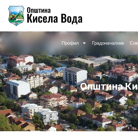
Skip
to
content
Профил
Градоначалник
Сов
Општина Кис