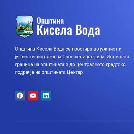
Општина Кисела Вода се простира во јужниот и
југоисточниот дел на Скопската котлина. Источната
граница на општината е до централното градтско
подрачје на општината Центар.
F
Y
L
a
o
i
c
u
n
e
t
k
b
u
e
o
b
d
o
e
i