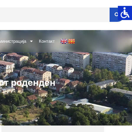
министрација
Контакт
-от роденден