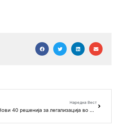
Next
Наредна Вест
Нови 40 решенија за легализација во Општина Кисела Вода