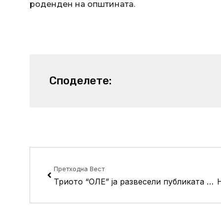
роденден на општината.
Споделете:
Prev
Претходна Вест
Триото “ОЛЕ” ја развесели публиката во паркот “Шопен”