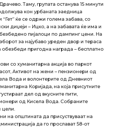
 Драчево. Таму, групата останува 15 минути
родолжува кон урбаната заедница
 “Гет” ќе се одржи голема забава, со
и диџеји – Ицко, а на забавата ќе има и
 обезбедено пијалоци по дампинг цени. На
изборот за најубаво уреден двор и тераса
а обезбеди пригодна награда – бесплатно
ови со хуманитарна акција во паркот
часот, Активот на жени – пензионери од
ела Вода и волонтерите од Дневниот
манитарна Коријада, на која присутните
устираат дел од вкусните пити,
зионери од Кисела Вода. Собраните
 цели.
ни на општината да присуствуваат на
министрација да го прослават 58-от