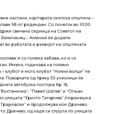
вни настани, најстарата скопска општина –
ослави 58-от роденден. Со почеток во 10:00
 одржи свечена седница на Советот на
а Беличанец – Алексиќ ќе додели
т во работата и развојот на општината.
ослави и со голема забава, но и со
тан. Имено, годинава на големо
 – клубот и мото клубот “Ноќни волци” ќе
. Поворката од преку 50 учесници ќе
дната автобуска постојка бр. 16,
“Востаничка”, “Павел Шатев” и “Огњан
по улицата “Христо Татарчев” (поранешна
ис Трајковски” и продолжува кон Драчево.
то Драчево, од каде се спушта по улицата