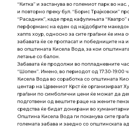
“Китка” и застанува во големиот парк во нас.
и повторно преку бул. “Борис Трајковски” п
“Расадник”, каде пред кафулињата “Кватро” и
перформанс на еден од најдобрите македонск
хаппѕ хоур, односно за сите граѓани ќе има
забавата ќе се прогласат и победниците на 
во општината Кисела Вода, за кои општинат
летање со балон.
Забавата ќе продолжи во попладневните час
“Шопен”. Имено, во периодот од 17:30-19:00 
Кисела Вода во соработка со општината Кис
центар на Црвениот Крст ќе организираат Ху
граѓани по симболични цени ќе можат да дег
подготвени од вештите раце на жените пен
средства ќе бидат донирани во хуманитарни
Општина Кисела Вода ги поканува сите граѓа
големата забава и заедно со општинската ад