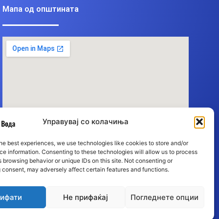
Мапа од општината
Управувај со колачиња
he best experiences, we use technologies like cookies to store and/or
e information. Consenting to these technologies will allow us to process
 browsing behavior or unique IDs on this site. Not consenting or
 consent, may adversely affect certain features and functions.
ифати
Не прифаќај
Погледнете опции