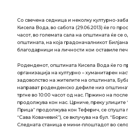
Со свечена седница и неколку културно-заба
Кисела Вода, во сабота (29.06.2013) ќе го пр
часот, во големата сала на општината ќе се
општината, на која градоначалникот Билјан
благодарници на личности кои оставиле печа
Роденденот, општината Кисела Вода ќе го пр
организација на културно – хуманитарен нас
задоволство на жителите на општината, Буба
направат роденденско дефиле низ општината
тргне во 10:00 часот од нас. Пржино на после
продолжува кон нас. Црниче, преку улиците 
Прица” продолжува кон Теферич, се спушта 
“Сава Ковачевиќ”), се вклучува на бул. “Бор
Следната станица е мини-плоштадот во село