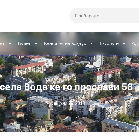
Search
ет
Буџет
Квалитет на воздух
Е-услуги
Ад
ела Вода ќе го прослави 58
јуни 28, 2013