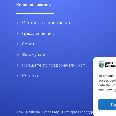
Корисни линкови
Историја на општината
Градоначалник
Совет
Формулари
Прашајте го градоначалникот
Контакт
To provide t
access devic
data such as
withdrawing
Пр
©2026 Општина Кисела Вода • Сите права се заддржани