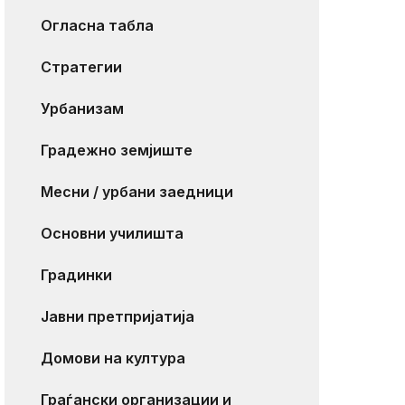
Огласна табла
Стратегии
Урбанизам
Градежно земјиште
Месни / урбани заедници
Основни училишта
Градинки
Јавни претпријатија
Домови на култура
Граѓански организации и