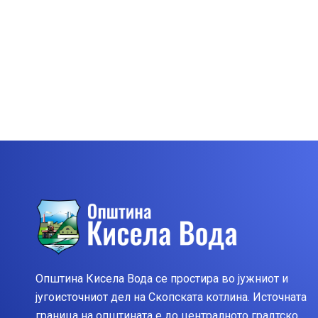
Општина Кисела Вода се простира во јужниот и
југоисточниот дел на Скопската котлина. Источната
граница на општината е до централното градтско