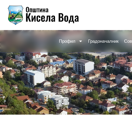
Skip
to
content
Профил
Градоначалник
Сов