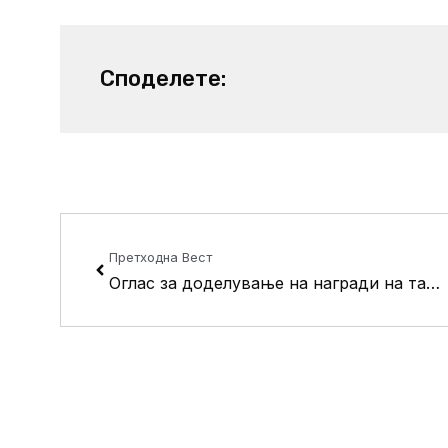
Споделете:
Prev
Претходна Вест
Оглас за доделување на награди на таленти, таленти -спортисти, просветни работници