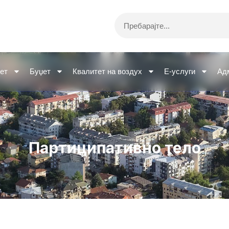
Search
ет
Буџет
Квалитет на воздух
Е-услуги
Ад
Партиципативно тело