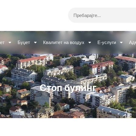
Search
ет
Буџет
Квалитет на воздух
Е-услуги
Ад
Стоп булинг