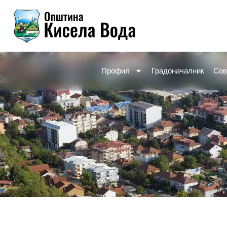
Skip
to
content
Профил
Градоначалник
Сов