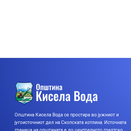
Општина Кисела Вода се простира во јужниот и
југоисточниот дел на Скопската котлина. Источната
граница на општината е до централното градтско