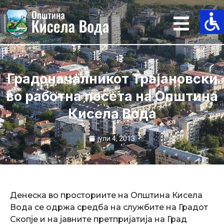
Skip
to
content
Градоначалникот Трајановски
во работна посета на Општина
Кисела Вода
јули 4, 2013
Денеска во просториите на Општина Кисела
Вода се одржа средба на службите на Градот
Скопје и на јавните претпријатија на Град