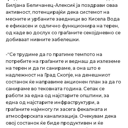
Билјана Беличанец-Алексиќ ја поздрави оваа
активност, потенцирајќи дека системот на
месните и урбаните заедници во Кисела Вода
е ефикасен и одлично функционира на терен,
од каде во дослух со граѓаните секојдневно се
добиваат нивните забелешки.
-“Се трудиме да го пратиме темпото на
потребите на граѓаните и веднаш да излеземе
на терен и да ги санираме, а она што е
надлежност на Град Скопје, на денешниот
состанок ќе направиме акционен план за да го
санираме во тековната година. Сепак се
работи за една од најстарите општини, за
една од најстарите инфраструктури, а
граѓаните најмногу ги засега фекалната и
атмосферската канализација. Очекувам дека
овој состанок ќе биде продуктивен и ќе