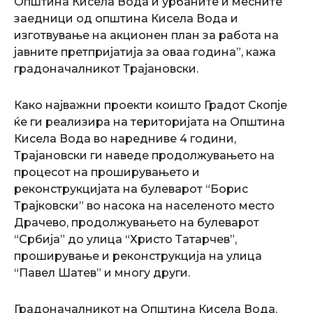
Општина Кисела Вода и урбаните и месните
заедници од општина Кисела Вода и
изготвување на акционен план за работа на
јавните претпријатија за оваа година”, кажа
градоначалникот Трајановски.
Како најважни проекти коишто Градот Скопје
ќе ги реализира на територијата на Општина
Кисела Вода во наредниве 4 години,
Трајановски ги наведе продолжувањето на
процесот на проширувањето и
реконструкцијата на булеварот “Борис
Трајковски” во насока на населеното место
Драчево, продолжувањето на булеварот
“Србија” до улица “Христо Татарчев”,
проширување и реконструкција на улица
“Павел Шатев” и многу други.
Градоначалникот на Општина Кисела Вода,