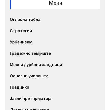
Мени
Огласна табла
Стратегии
Урбанизам
Градежно земјиште
Месни / урбани заедници
Основни училишта
Градинки
Јавни претпријатија
Домови на култура