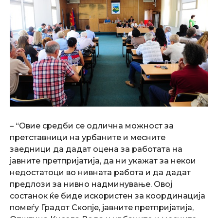
– “Овие средби се одлична можност за
претставници на урбаните и месните
заедници да дадат оцена за работата на
јавните претпријатија, да ни укажат за некои
недостатоци во нивната работа и да дадат
предлози за нивно надминување. Овој
состанок ќе биде искористен за координација
помеѓу Градот Скопје, јавните претпријатија,