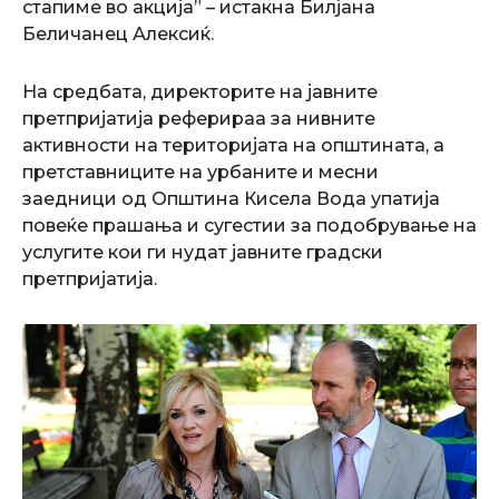
стапиме во акција” – истакна Билјана
Беличанец Алексиќ.
На средбата, директорите на јавните
претпријатија реферираа за нивните
активности на територијата на општината, а
претставниците на урбаните и месни
заедници од Општина Кисела Вода упатија
повеќе прашања и сугестии за подобрување на
услугите кои ги нудат јавните градски
претпријатија.