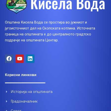
Општина Кисела Вода се простира во јужниот и
југоисточниот дел на Скопската котлина. Источната
граница на општината е до централното градтско
подрачје на општината Центар.
F
Y
L
a
o
i
c
u
n
e
t
k
Корисни линкови
b
u
e
o
b
d
o
e
i
Историја на општината
k
n
Градоначалник