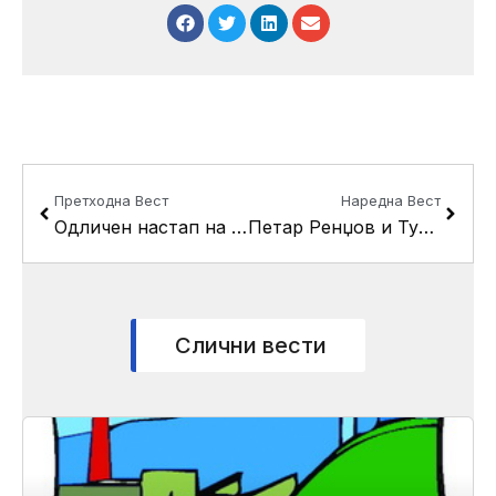
Prev
Next
Претходна Вест
Наредна Вест
Одличен настап на ДНК и Гораст Цветковски
Петар Ренџов и Тумбао Салса Бенд со концерт на културното лето
Слични вести