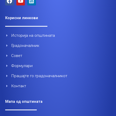
a
o
i
c
u
n
e
t
k
Корисни линкови
b
u
e
o
b
d
o
e
i
Историја на општината
k
n
Градоначалник
Совет
Формулари
Прашајте го градоначалникот
Контакт
Мапа од општината