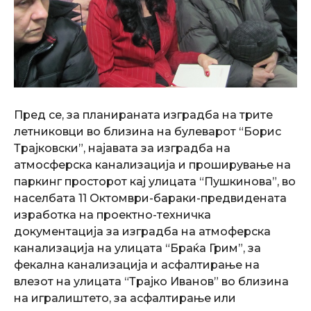
Пред се, за планираната изградба на трите
летниковци во близина на булеварот “Борис
Трајковски”, најавата за изградба на
атмосферска канализација и проширување на
паркинг просторот кај улицата “Пушкинова”, во
населбата 11 Октомври-бараки-предвидената
изработка на проектно-техничка
документација за изградба на атмоферска
канализација на улицата “Браќа Грим”, за
фекална канализација и асфалтирање на
влезот на улицата “Трајко Иванов” во близина
на игралиштето, за асфалтирање или