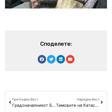
Споделете:
Prev
Next
Претходна Вест
Наредна Вест
Градоначалникот Беличанец-Алексиќ оствари средба со жителите на Кисела Вода и Расадник
Тимовите на Катастарот утре во Драчево