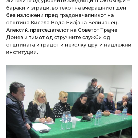
жителите од урбаните заедници 11 Октомври –
бараки и згради, во текот на вчерашниот ден
беа изложени пред градоначалникот на
општина Кисела Вода Билјана Беличанец-
Алексиќ, претседателот на Советот Трајче
Донев и тимот од стручните служби од
општината и градот и неколку други надлежни
институции.