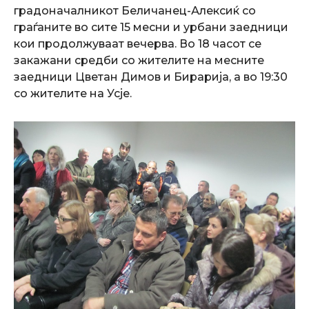
градоначалникот Беличанец-Алексиќ со
граѓаните во сите 15 месни и урбани заедници
кои продолжуваат вечерва. Во 18 часот се
закажани средби со жителите на месните
заедници Цветан Димов и Бирарија, а во 19:30
со жителите на Усје.