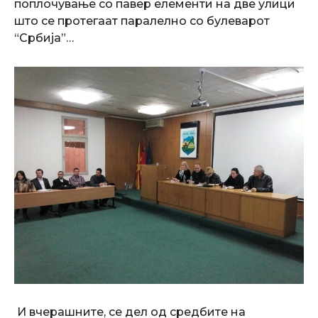
поплочување со павер елементи на две улици
што се протегаат паралелно со булеварот
“Србија”…
И вчерашните, се дел од средбите на