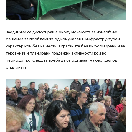
Заеднички се дискутираше околу можноста за изнаоѓање
решение за проблемите од комунален и инфраструктурен
карактер кои беа најчести, а граѓаните беа информирани и за
тековните и планирани градежни активности кои во
периодот кој следува треба да се одвиваат на овој дел од
општината.