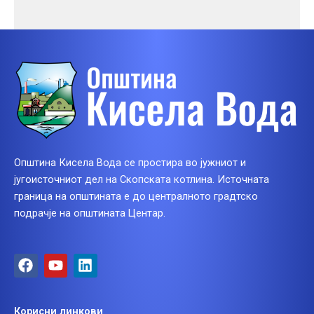
Општина Кисела Вода се простира во јужниот и
југоисточниот дел на Скопската котлина. Источната
граница на општината е до централното градтско
подрачје на општината Центар.
F
Y
L
a
o
i
c
u
n
e
t
k
Корисни линкови