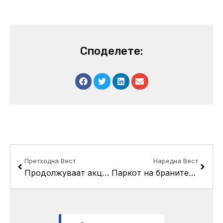
Споделете:
Prev
Next
Претходна Вест
Наредна Вест
Продолжуваат акциите за чистење на јавните површини
Паркот на бранителите во Драчево свечено ќе се отвори во недела