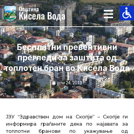
Skip
to
content
Бесплатни превентивни
прегледи за заштита од
топлотен бран во Кисела Вода
јули 24, 2013
ЈЗУ “Здравствен дом на Скопје” – Скопје ги
информира граѓаните дека по најавата за
топлотни бранови по укажување од