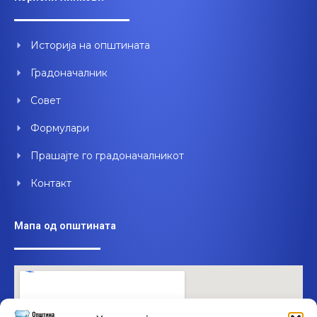
b
u
e
o
b
d
o
e
i
Историја на општината
k
n
Градоначалник
Совет
Формулари
Прашајте го градоначалникот
Контакт
Мапа од општината