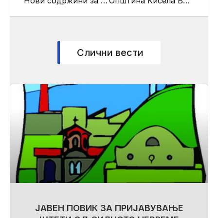
Нови содржини за жителите на селото Драчево
Општина Кисела Вода гради водоводна мрежа во месноста Три Круши
Слични вести
ЈАВЕН ПОВИК ЗА ПРИЈАВУВАЊЕ