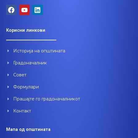
F
Y
L
a
o
i
c
u
n
e
t
k
Корисни линкови
b
u
e
o
b
d
o
e
i
Историја на општината
k
n
Градоначалник
Совет
Формулари
Прашајте го градоначалникот
Контакт
Мапа од општината