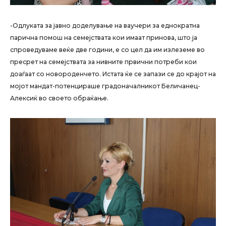
-Одлуката за јавно доделување на ваучери за еднократна
парична помош на семејствата кои имаат принова, што ја
спроведуваме веќе две години, е со цел да им излеземе во
пресрет на семејствата за нивните првични потреби кои
доаѓаат со новороденчето. Истата ќе се запази се до крајот на
мојот мандат-потенцираше градоначалникот Беличанец-
Алексиќ во своето обраќање.