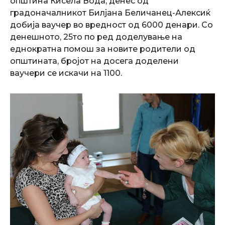
општина Кисела Вода, денес од
градоначалникот Билјана Беличанец-Алексиќ
добија ваучер во вредност од 6000 денари. Со
денешното, 25то по ред доделување на
еднократна помош за новите родители од
општината, бројот на досега доделени
ваучери се искачи на 1100.