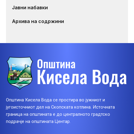
Јавни набавки
Архива на содржини
Општина Кисела Вода се простира во јужниот и
југоисточниот дел на Скопската котлина. Источната
граница на општината е до централното градтско
подрачје на општината Центар.