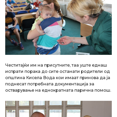
Честитајќи им на присутните, таа уште еднаш
испрати порака до сите останати родители од
општина Кисела Вода кои имаат принова да ја
поднесат потребната документација за
остварување на еднократната парична помош.