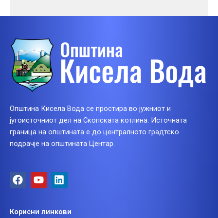
Општина Кисела Вода се простира во јужниот и
југоисточниот дел на Скопската котлина. Источната
граница на општината е до централното градтско
подрачје на општината Центар.
F
Y
L
a
o
i
c
u
n
e
t
k
Корисни линкови
b
u
e