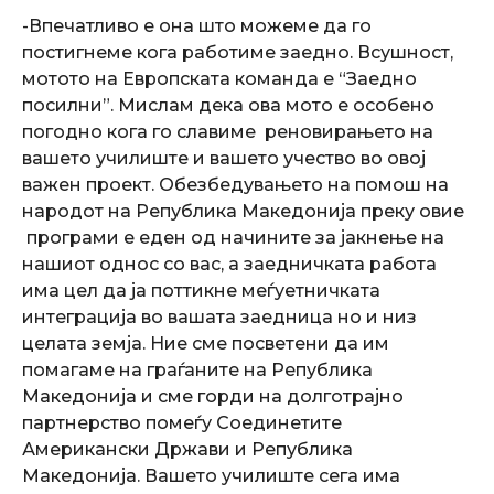
-Впечатливо е она што можеме да го
постигнеме кога работиме заедно. Всушност,
мотото на Европската команда е “Заедно
посилни”. Мислам дека ова мото е особено
погодно кога го славиме реновирањето на
вашето училиште и вашето учество во овој
важен проект. Обезбедувањето на помош на
народот на Република Македонија преку овие
програми е еден од начините за јакнење на
нашиот однос со вас, а заедничката работа
има цел да ја поттикне меѓуетничката
интеграција во вашата заедница но и низ
целата земја. Ние сме посветени да им
помагаме на граѓаните на Република
Македонија и сме горди на долготрајно
партнерство помеѓу Соединетите
Американски Држави и Република
Македонија. Вашето училиште сега има