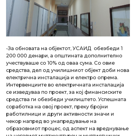
-За обновата на објектот, УСАИД обезбеди 1
200 000 денари, а општината дополнително
учествуваше со 10% од оваа сума. Со овие
средства, дел од училишниот објект доби нова
електрична инсталација и електро опрема.
Интервенциите во електричната инсталација
се изведуваа по проект, за кој финансиските
средства ги обезбеди училиштето. Успешната
соработка на овој проект, преку бројни
работилници и други активности значи и
чекор напред во унапредување на
образовниот процес, од аспект на вреднување
на неговиот мултикултурен и мултиетнички