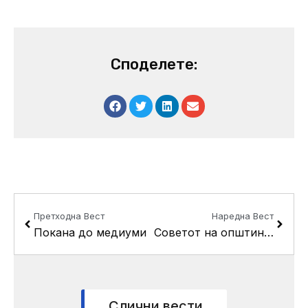
Споделете:
Prev
Next
Претходна Вест
Наредна Вест
Покана до медиуми
Советот на општина Кисела Вода ќе ја одржи 26-та пленарна седница
Слични вести