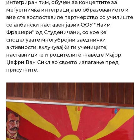
интегриран тим, обучен за концептите за
меѓуетничка интеграција во образованието и
вие сте воспоставиле партнерство со училиште
со албански наставен јазик ООУ “Наим
Фрашери” од Студеничани, со кое ќе
споделувате многубројни заеднички
активности, вклучувајќи ги учениците,
наставниците и родителите -наведе Мајор
Џефри Ван Сикл во своето излагање пред
присутните.