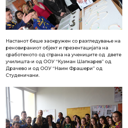
Настанот беше заокружен со разгледување на
реновираниот објект и презентацијата на
сработеното од страна на учениците од двете
училишта-и од ООУ “Кузман Шапкарев” од
Драчево и од ООУ “Наим Фрашери” од
Студеничани.