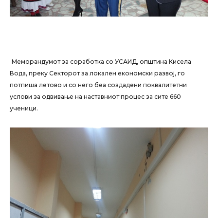
Меморандумот за соработка со УСАИД, општина Кисела
Вода, преку Секторот за локален економски развој, го
потпиша летово и со него беа создадени поквалитетни
услови за одвивање на наставниот процес за сите 660
ученици.