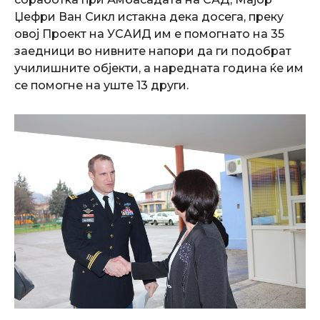
Џефри Ван Сикл истакна дека досега, преку
овој Проект на УСАИД им е помогнато на 35
заедници во нивните напори да ги подобрат
училишните објекти, а наредната година ќе им
се помогне на уште 13 други.