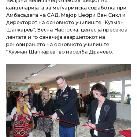
Билјана Беличанец-Алексиќ, шефот на
канцеларијата за меѓуармиска соработка при
Амбасадата на САД, Мајор Џефри Ван Сикл и
директорот на основното училиште “Кузман
Шапкарев”, Весна Настоска, денес ја пресекоа
лентата и го означија завршетокот на
реновирањето на основното училиште
“Кузман Шапкарев” во населба Драчево.