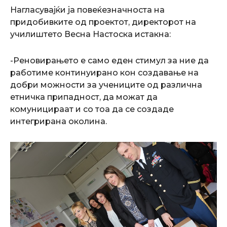
Нагласувајќи ја повеќезначноста на
придобивките од проектот, директорот на
училиштето Весна Настоска истакна:
-Реновирањето е само еден стимул за ние да
работиме континуирано кон создавање на
добри можности за учениците од различна
етничка припадност, да можат да
комуницираат и со тоа да се создаде
интегрирана околина.