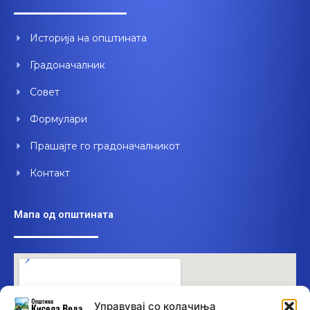
o
b
d
o
e
i
Историја на општината
k
n
Градоначалник
Совет
Формулари
Прашајте го градоначалникот
Контакт
Мапа од општината
Управувај со колачиња