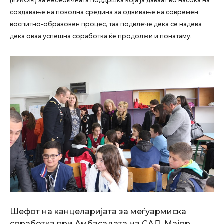
(ЕУКОМ) за несебичната поддршка која ја даваат во насока на
создавање на поволна средина за одвивање на современ
воспитно-образовен процес, таа подвлече дека се надева
дека оваа успешна соработка ќе продолжи и понатаму.
Шефот на канцеларијата за меѓуармиска
соработка при Амбасадата на САД, Мајор