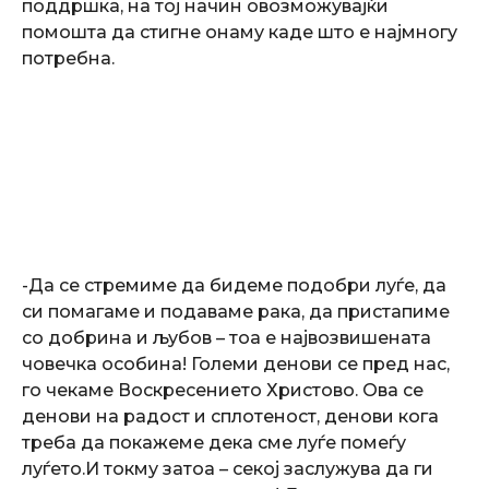
поддршка, на тој начин овозможувајќи
помошта да стигне онаму каде што е најмногу
потребна.
-Да се стремиме да бидеме подобри луѓе, да
си помагаме и подаваме рака, да пристапиме
со добрина и љубов – тоа е највозвишената
човечка особина! Големи денови се пред нас,
го чекаме Воскресението Христово. Ова се
денови на радост и сплотеност, денови кога
треба да покажеме дека сме луѓе помеѓу
луѓето.И токму затоа – секој заслужува да ги