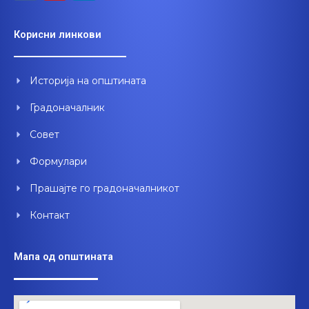
c
u
n
e
t
k
Корисни линкови
b
u
e
o
b
d
o
e
i
Историја на општината
k
n
Градоначалник
Совет
Формулари
Прашајте го градоначалникот
Контакт
Мапа од општината