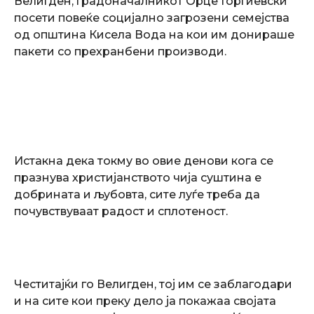
Велигден, градоначалникот Орце Ѓорѓиевски
посети повеќе социјално загрозени семејства
од општина Кисела Вода на кои им донираше
пакети со прехранбени производи.
Истакна дека токму во овие денови кога се
празнува христијанството чија суштина е
добрината и љубовта, сите луѓе треба да
почувствуваат радост и сплотеност.
Честитајќи го Велигден, тој им се заблагодари
и на сите кои преку дело ја покажаа својата