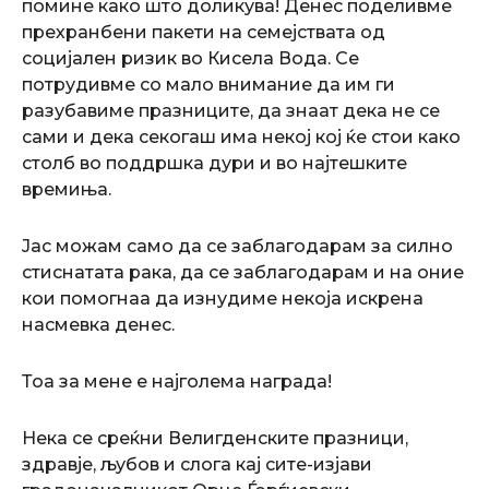
помине како што доликува! Денес поделивме
прехранбени пакети на семејствата од
социјален ризик во Кисела Вода. Се
потрудивме со мало внимание да им ги
разубавиме празниците, да знаат дека не се
сами и дека секогаш има некој кој ќе стои како
столб во поддршка дури и во најтешките
времиња.
Јас можам само да се заблагодарам за силно
стиснатата рака, да се заблагодарам и на оние
кои помогнаа да изнудиме некоја искрена
насмевка денес.
Тоа за мене е најголема награда!
Нека се среќни Велигденските празници,
здравје, љубов и слога кај сите-изјави