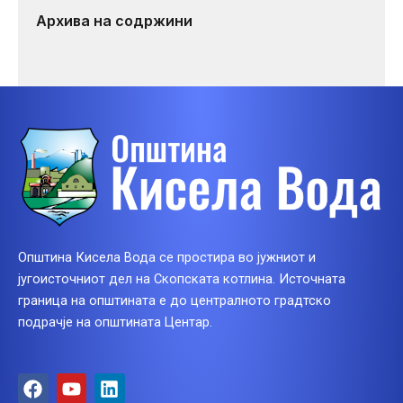
Архива на содржини
Општина Кисела Вода се простира во јужниот и
југоисточниот дел на Скопската котлина. Источната
граница на општината е до централното градтско
подрачје на општината Центар.
F
Y
L
a
o
i