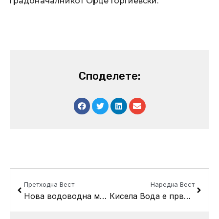
градоначалникот Орце Ѓорѓиевски.
Споделете:
Prev
Next
Претходна Вест
Наредна Вест
Нова водоводна мрежа и асфалтирање на улиците “Корџевска”, “Мишевска” и “Домазетовска”
Кисела Вода е првата дигитализирана општина во Македонија и пошироко