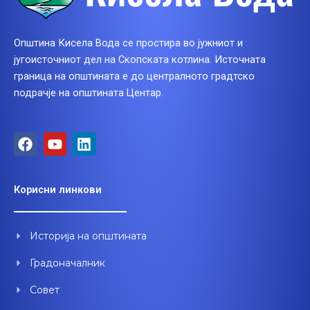
Општина Кисела Вода се простира во јужниот и
југоисточниот дел на Скопската котлина. Источната
граница на општината е до централното градтско
подрачје на општината Центар.
F
Y
L
a
o
i
c
u
n
e
t
k
Корисни линкови
b
u
e
o
b
d
o
e
i
Историја на општината
k
n
Градоначалник
Совет