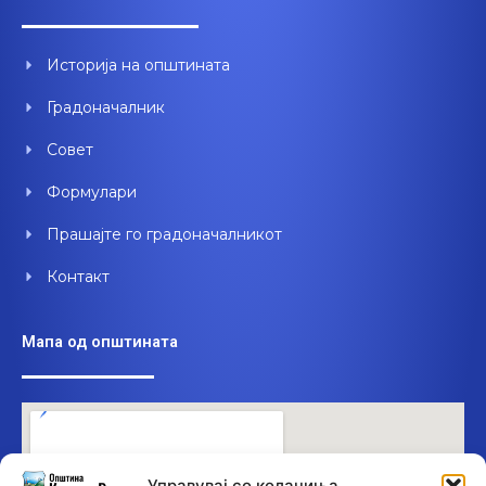
b
u
e
o
b
d
o
e
i
Историја на општината
k
n
Градоначалник
Совет
Формулари
Прашајте го градоначалникот
Контакт
Мапа од општината
Управувај со колачиња