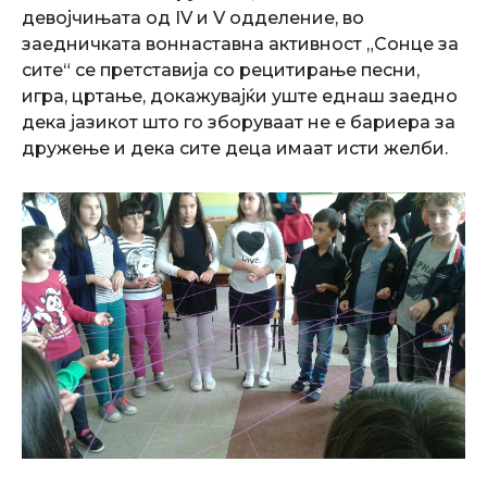
девојчињата од IV и V одделение, во
заедничката воннаставна активност „Сонце за
сите“ се претставија со рецитирање песни,
игра, цртање, докажувајќи уште еднаш заедно
дека јазикот што го зборуваат не е бариера за
дружење и дека сите деца имаат исти желби.