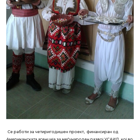
Се работи за четиригодишен проект, финансиран од
Американската агенција за меѓународен развој УСАИД, кој во