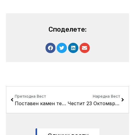
Споделете:
Prev
Next
Претходна Вест
Наредна Вест
Поставен камен темелник на станбено-деловен објект во Кисела Вода, иден дом за месната заедница 11 Октомври-згради
Честит 23 Октомври, Денот на македонската револуционерна борба