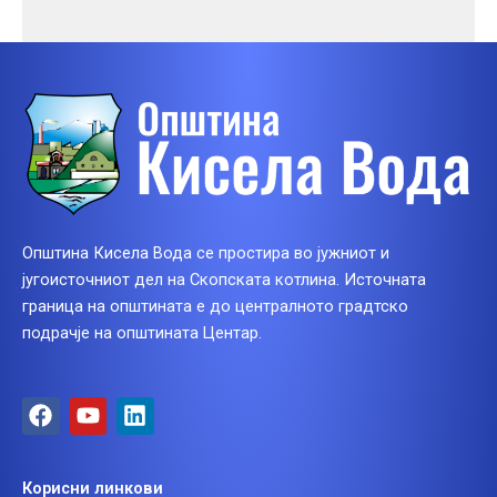
Општина Кисела Вода се простира во јужниот и
југоисточниот дел на Скопската котлина. Источната
граница на општината е до централното градтско
подрачје на општината Центар.
F
Y
L
a
o
i
c
u
n
e
t
k
Корисни линкови