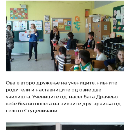
Ова е второ дружење на учениците, нивните
родители и наставниците од овие две
училишта. Учениците од населбата Драчево
веќе беа во посета на нивните другарчиња од
селото Студеничани.