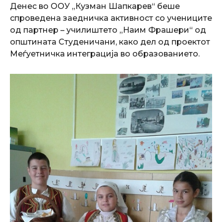
Денес во ООУ „Кузман Шапкарев“ беше
спроведена заедничка активност со учениците
од партнер – училиштето „Наим Фрашери“ од
општината Студеничани, како дел од проектот
Меѓуетничка интеграција во образованието.