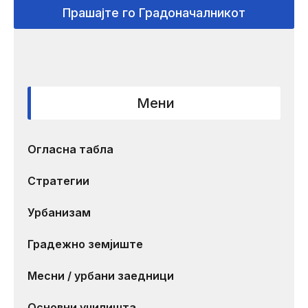
Прашајте го Градоначалникот
Мени
Огласна табла
Стратегии
Урбанизам
Градежно земјиште
Месни / урбани заедници
Основни училишта