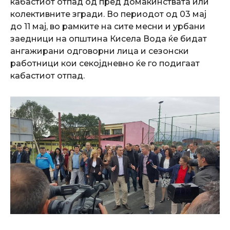
кабастиот отпад од пред домаќинствата или
колективните згради. Во периодот од 03 мај
до 11 мај, во рамките на сите месни и урбани
заедници на општина Кисела Вода ќе бидат
ангажирани одговорни лица и сезонски
работници кои секојдневно ќе го подигаат
кабастиот отпад.