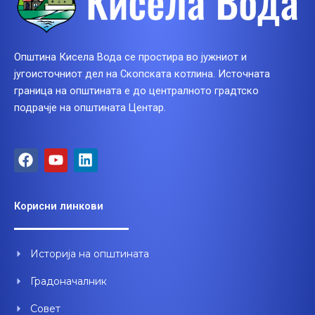
Општина Кисела Вода се простира во јужниот и
југоисточниот дел на Скопската котлина. Источната
граница на општината е до централното градтско
подрачје на општината Центар.
F
Y
L
a
o
i
c
u
n
e
t
k
Корисни линкови
b
u
e
o
b
d
o
e
i
Историја на општината
k
n
Градоначалник
Совет