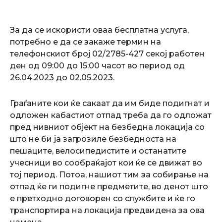
За да се искористи оваа бесплатна услуга,
потребно е да се закаже термин на
телефонскиот број 02/2785-427 секој работен
ден од 09:00 до 15:00 часот во период од
26.04.2023 до 02.05.2023.
Граѓаните кои ќе сакаат да им биде подигнат и
одложен кабастиот отпад треба да го одложат
пред нивниот објект на безбедна локација со
што не би ја загрозиле безбедноста на
пешаците, велосипедистите и останатите
учесници во сообраќајот кои ќе се движат во
тој период. Потоа, нашиот тим за собирање на
отпад ќе ги подигне предметите, во денот што
е претходно договорен со службите и ќе го
транспортира на локација предвидена за ова