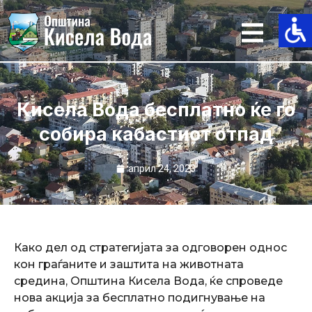
Skip
to
content
Кисела Вода бесплатно ќе го
собира кабастиот отпад
април 24, 2023
Како дел од стратегијата за одговорен однос
кон граѓаните и заштита на животната
средина, Општина Кисела Вода, ќе спроведе
нова акција за бесплатно подигнување на