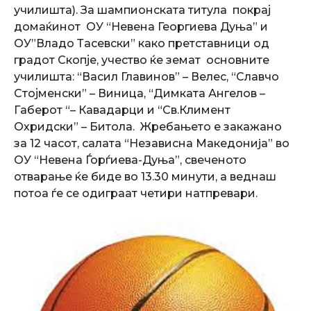
училишта). За шампионската титула покрај
домаќинот ОУ “Невена Георгиева Дуња” и
ОУ”Владо Тасевски” како претставници од
градот Скопје, учество ќе земат основните
училишта: “Васил Главинов” – Велес, “Славчо
Стојменски” – Виница, “Димката Ангелов –
Габерот “– Кавадарци и “Св.Климент
Охридски” – Битола. Жребањето е закажано
за 12 часот, салата “Независна Македониjа” во
ОУ “Невена Ѓорѓиева-Дуња”, свеченото
отварање ќе биде во 13.30 минути, а веднаш
потоа ѓе се одиграат четири натпревари.