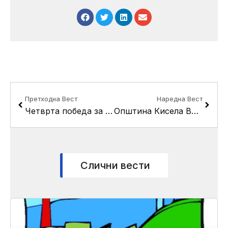
Prev
Next
Претходна Вест
Наредна Вест
Четврта победа за кошаркарите од ОУ “Партеније Зографски”
Општина Кисела Вода се вклучи во “Македонија земја на цвеќето-Земја на розите”
Слични вести