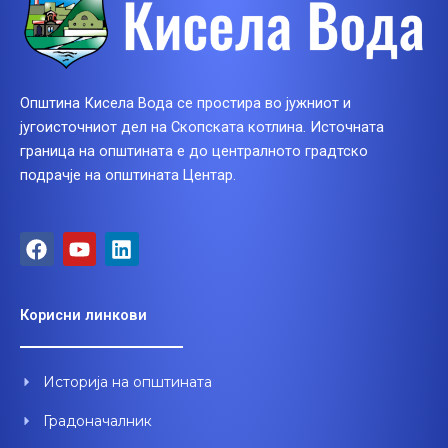
Општина Кисела Вода се простира во јужниот и
југоисточниот дел на Скопската котлина. Источната
граница на општината е до централното градтско
подрачје на општината Центар.
F
Y
L
a
o
i
c
u
n
e
t
k
Корисни линкови
b
u
e
o
b
d
o
e
i
Историја на општината
k
n
Градоначалник