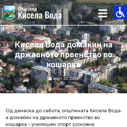
Skip
to
content
Кисела Вода домаќин на
државното првенство во
кошарка
март 20, 2014
Од денеска до сабота, општината Кисела Вода
е домаќин на државното првенство во
кошарка – училишен спорт (основни