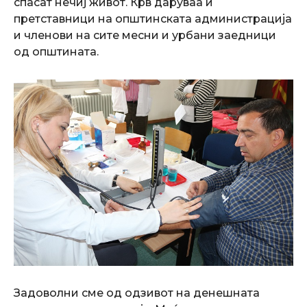
спасат нечиј живот. Крв даруваа и
претставници на општинската администрација
и членови на сите месни и урбани заедници
од општината.
Задоволни сме од одзивот на денешната