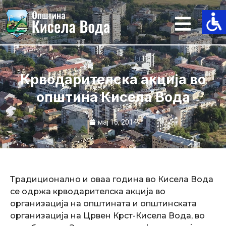
Skip
to
content
Крводарителска акција во
општина Кисела Вода
мај 16, 2014
Традиционално и оваа година во Кисела Вода
се одржа крводарителска акција во
организација на општината и општинската
организација на Црвен Крст-Кисела Вода, во