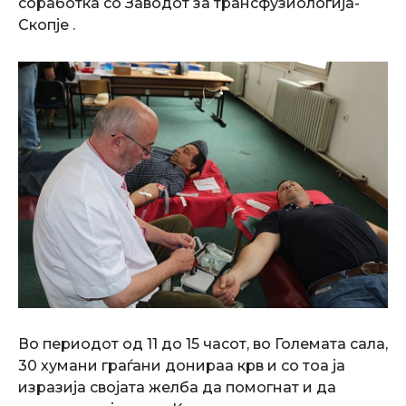
соработка со Заводот за трансфузиологија-
Скопје .
Во периодот од 11 до 15 часот, во Големата сала,
30 хумани граѓани донираа крв и со тоа ја
изразија својата желба да помогнат и да