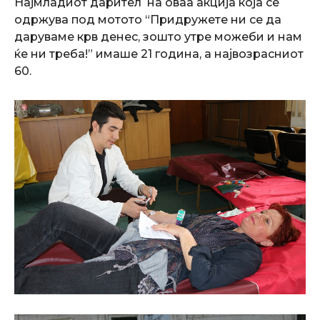
Најмладиот дарител на оваа акција која се
одржува под мотото “Придружете ни се да
даруваме крв денес, зошто утре можеби и нам
ќе ни треба!” имаше 21 година, а највозрасниот
60.