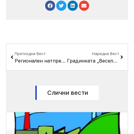
Prev
Next
Претходна Вест
Наредна Вест
Регионален натпревар “Млади техничари и иноватори” во општина Кисела Вода
Градинката „Весели Цветови“ на Фестивалот на цвеќето
Слични вести