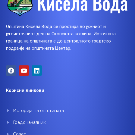
Општина Кисела Вода се простира во јужниот и
југоисточниот дел на Скопската котлина. Источната
граница на општината е до централното градтско
подрачје на општината Центар.
F
Y
L
a
o
i
c
u
n
e
t
k
Корисни линкови
b
u
e
o
b
d
o
e
i
Историја на општината
k
n
Градоначалник
Совет