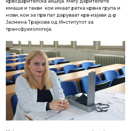
крводарителска акција. Меѓу дарителите
имаше и такви кои имаат ретка крвна група и
нови, кои за прв пат даруваат крв-изјави д-р
Јасмина Трајкова од Институтот за
трансфузиологија.