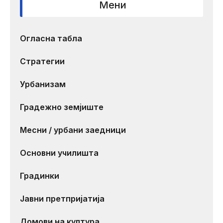
Мени
Огласна табла
Стратегии
Урбанизам
Градежно земјиште
Месни / урбани заедници
Основни училишта
Градинки
Јавни претпријатија
Домови на култура