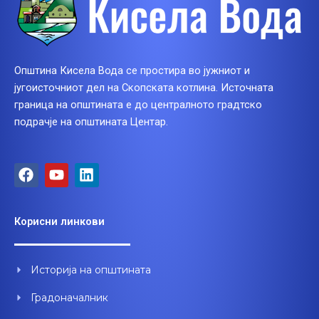
Општина Кисела Вода се простира во јужниот и
југоисточниот дел на Скопската котлина. Источната
граница на општината е до централното градтско
подрачје на општината Центар.
F
Y
L
a
o
i
c
u
n
e
t
k
Корисни линкови
b
u
e
o
b
d
o
e
i
Историја на општината
k
n
Градоначалник