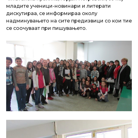
младите ученици-новинари и литерати
дискутираа, се информираа околу
надминувањето на сите предизвици со кои тие
се соочуваат при пишувањето.