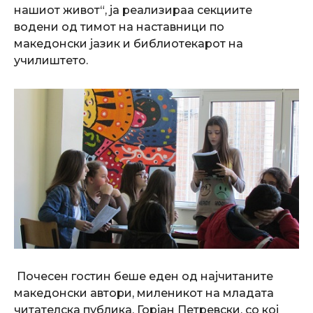
нашиот живот“, ја реализираа секциите
водени од тимот на наставници по
македонски јазик и библиотекарот на
училиштето.
Почесен гостин беше еден од најчитаните
македонски автори, миленикот на младата
читателска публика, Горјан Петревски, со кој