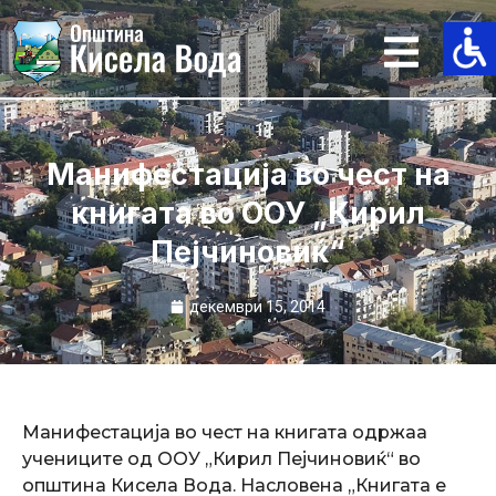
Skip
to
content
Манифестација во чест на
книгата во ООУ „Кирил
Пејчиновиќ“
декември 15, 2014
Манифестација во чест на книгата одржаа
учениците од ООУ „Кирил Пејчиновиќ“ во
општина Кисела Вода. Насловена „Книгата е