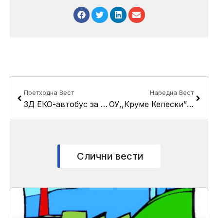
Prev
Next
Претходна Вест
Наредна Вест
3Д ЕКО-автобус за едукација на учениците од ОУ „Рајко Жинзифов, симбол на кинеско-македонското пријателство”
ОУ,,Круме Кепески” од општина Кисела Вода државен првак во карате
Слични вести