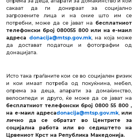
опрема за деца, апарати за домаќинство и кои
сакаат да ги донираат за социјално
загрозените лица и на оние што им се
потребни, може да се јават на
бесплатниот
телефонски број 0800
55 800 или на е-маил
адреса
donacija@mtsp.gov.mk
, на која може
да достават податоци и фотографии од
донацијата.
Исто така граѓаните кои се во социјален ризик
и кои имаат потреба од покуќнина, мебел,
опрема за деца, апарати за домаќинство,
велосипеди и друго, ќе може да се јават на
бесплатниот телефонски број 0800 55 800 ,
на е-маил адреса
donacija@mtsp.gov.mk
,
или
лично да се обратат во Центрите за
социјална работа или во седиштето на
Црвениот Крст на Република Македонија.