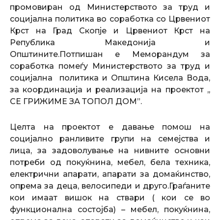
промовиран од Министерството за труд и
социјална политика во соработка со Црвениот
Крст на Град Скопје и Црвениот Крст на
Република Македонија и
Општините.Потпишан е Меморандум за
соработка помеѓу Министерството за труд и
социјална политика и Општина Кисела Вода,
за координација и реализација на проектот ,,
СЕ ГРИЖИМЕ ЗА ТОПОЛ ДОМ”.
Целта на проектот е давање помош на
социјално ранливите групи на семејства и
лица, за задоволување на нивните основни
потреби од покуќнина, мебел, бела техника,
електрични апарати, апарати за домаќинство,
опрема за деца, велосипеди и друго.Г
раѓаните
кои имаат вишок на ствари ( кои се во
функционална состојба) – мебел, покуќнина,