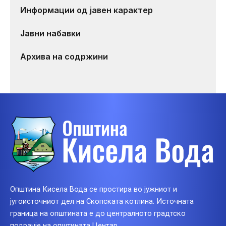
Информации од јавен карактер
Јавни набавки
Архива на содржини
Општина Кисела Вода се простира во јужниот и
југоисточниот дел на Скопската котлина. Источната
граница на општината е до централното градтско
подрачје на општината Центар.