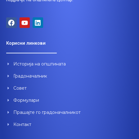
F
Y
L
a
o
i
c
u
n
e
t
k
Корисни линкови
b
u
e
o
b
d
o
e
i
Историја на општината
k
n
Градоначалник
Совет
Формулари
Прашајте го градоначалникот
Контакт