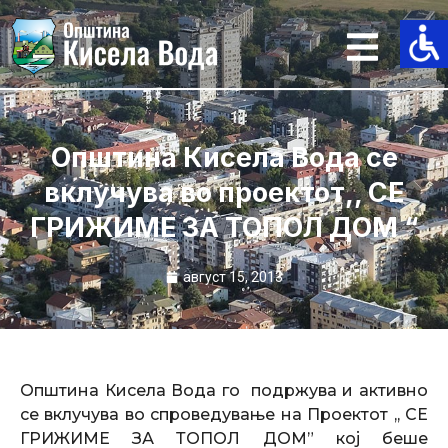
Skip
to
content
Општина Кисела Вода се
вклучува во проектот,, СЕ
ГРИЖИМЕ ЗА ТОПОЛ ДОМ “
август 15, 2013
Општина Кисела Вода го подржува и активно
се вклучува во спроведување на Проектот ,, СЕ
ГРИЖИМЕ ЗА ТОПОЛ ДОМ” кој беше