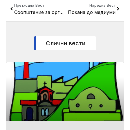
Претходна Вест
Наредна Вест
Соопштение за организирање на јавна презентација и јавна анкета по предлог ДУП за реон Ј, четврт Ј10
Покана до медиуми
Слични вести