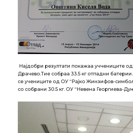
Најдобри резултати покажаа уччениците од 
Драчево.Тие собраа 33.5 кг отпадни батерии
се учениците од ОУ “Рајко Жинзифов-симбол
со собрани 30.5 кг. ОУ “Невена Георгиева-Дуња