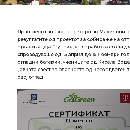
Прво место во Скопје, а второ во Македониј
резултатите од проектот за собирање на отп
организација Гоу грин, во соработка со сед
спроведуваше од 15 април до 15 ноември год
отпадни батерии, учениците од Кисела Вода
јавната свест за опасноста од несоодветен 
овој отпад.