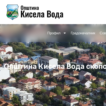
Skip
to
content
Профил
Градоначалник
Сов
Општина Кисела Вода скоп