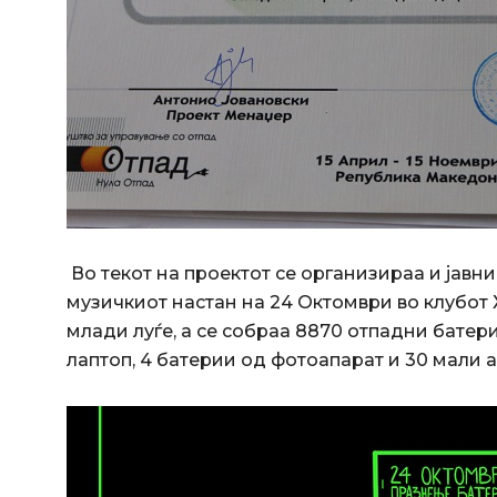
Во текот на проектот се организираа и јавн
музичкиот настан на 24 Октомври во клубот 
млади луѓе, а се собраа 8870 отпадни батер
лаптоп, 4 батерии од фотоапарат и 30 мали