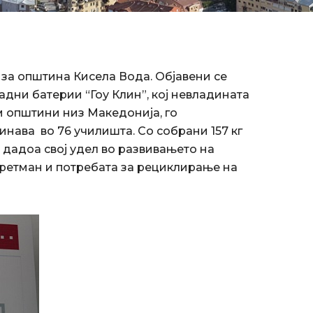
а за општина Кисела Вода. Објавени се
адни батерии “Гоу Клин”, кој невладината
ум општини низ Македонија, го
инава во 76 училишта. Со собрани 157 кг
 дадоа свој удел во развивањето на
третман и потребата за рециклирање на