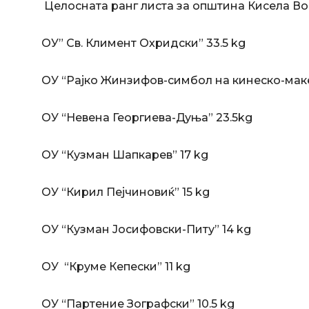
Целосната ранг листа за општина Кисела Во
ОУ” Св. Климент Охридски” 33.5 kg
ОУ “Рајко Жинзифов-симбол на кинеско-маке
ОУ “Невена Георгиева-Дуња” 23.5kg
ОУ “Кузман Шапкарев” 17 kg
ОУ “Кирил Пејчиновиќ” 15 kg
ОУ “Кузман Јосифовски-Питу” 14 kg
ОУ “Круме Кепески” 11 kg
ОУ “Партение Зографски” 10.5 kg