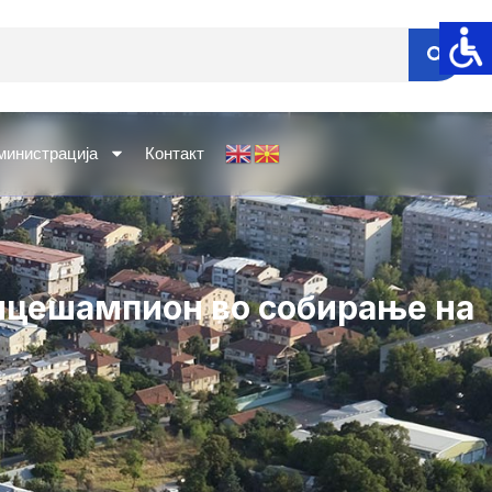
министрација
Контакт
ицешампион во собирање на