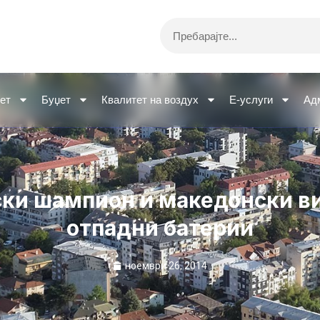
Search
ет
Буџет
Квалитет на воздух
Е-услуги
Ад
ски шампион и македонски в
отпадни батерии
ноември 26, 2014