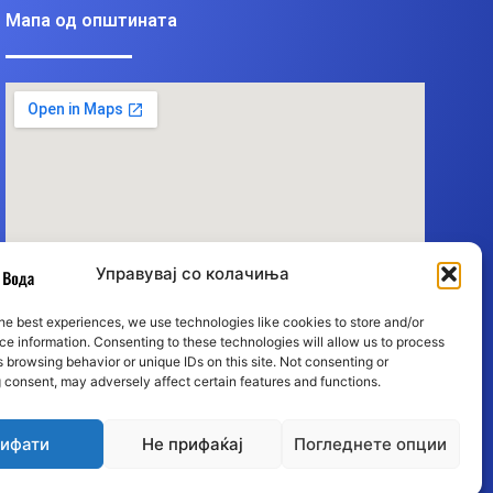
Мапа од општината
Управувај со колачиња
he best experiences, we use technologies like cookies to store and/or
e information. Consenting to these technologies will allow us to process
 browsing behavior or unique IDs on this site. Not consenting or
 consent, may adversely affect certain features and functions.
ифати
Не прифаќај
Погледнете опции