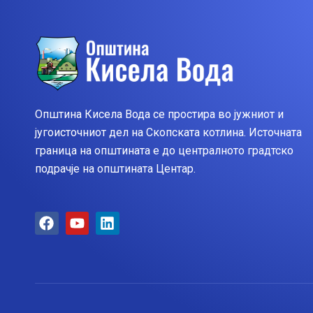
Општина Кисела Вода се простира во јужниот и
југоисточниот дел на Скопската котлина. Источната
граница на општината е до централното градтско
подрачје на општината Центар.
F
Y
L
a
o
i
c
u
n
e
t
k
b
u
e
o
b
d
o
e
i