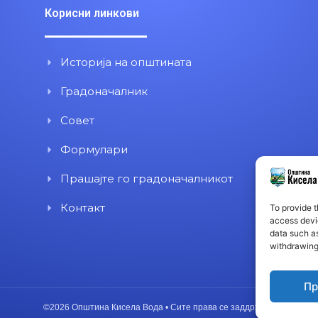
Корисни линкови
Историја на општината
Градоначалник
Совет
Формулари
Прашајте го градоначалникот
Контакт
To provide t
access devic
data such as
withdrawing
Пр
©2026 Општина Кисела Вода • Сите права се заддржани