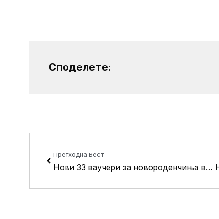
Споделете:
Prev
Претходна Вест
Нови 33 ваучери за новороденчиња во Кисела Вода