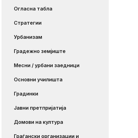
Огласна табла
Стратегии
Урбанизам
Градежно земјиште
Месни / урбани заедници
Основни училишта
Градинки
Јавни претпријатија
Домови на култура
Граѓански организации и