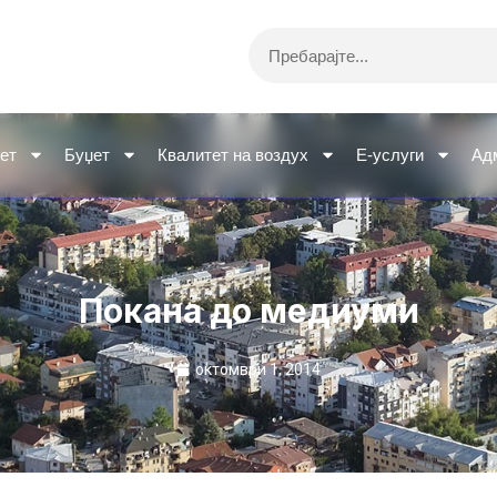
Search
ет
Буџет
Квалитет на воздух
Е-услуги
Ад
Покана до медиуми
октомври 1, 2014