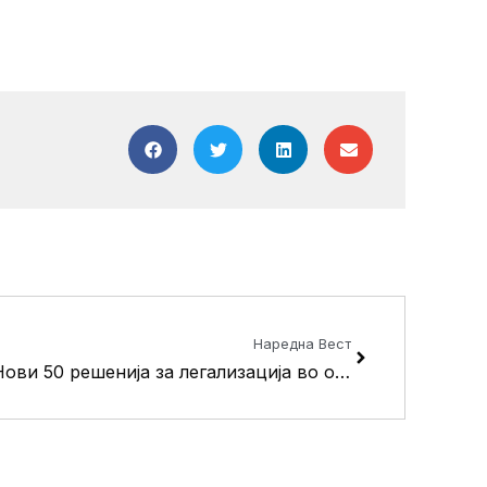
Next
Наредна Вест
Нови 50 решенија за легализација во општина Кисела Вода