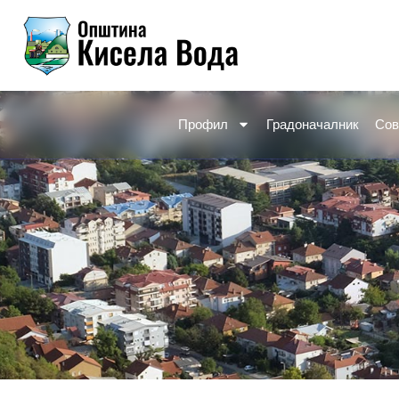
Skip
to
content
Профил
Градоначалник
Сов