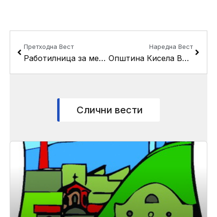
Prev
Next
Претходна Вест
Наредна Вест
Работилница за меѓуетничка интеграција во ОУ “Св. Климент Охридски” во село Драчево
Општина Кисела Вода додели 61 ваучер, за 61 новородено дете
Слични вести