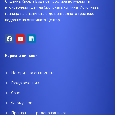
Општина Кисела Вода се простира во јужниот и
југоисточниот дел на Скопската котлина. Источната
граница на општината е до централното градтско
подрачје на општината Центар.
F
Y
L
a
o
i
c
u
n
e
t
k
Корисни линкови
b
u
e
o
b
d
o
e
i
Историја на општината
k
n
Градоначалник
Совет
Формулари
Прашајте го градоначалникот