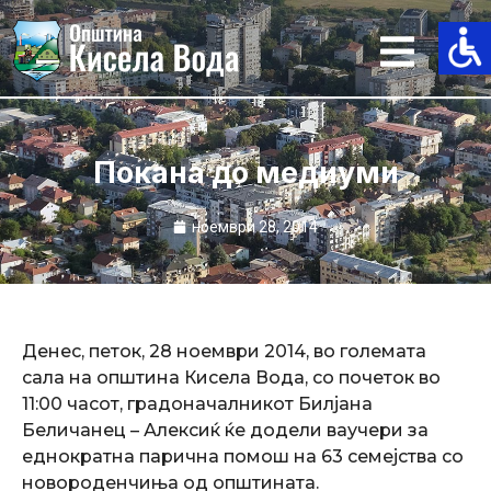
Skip
to
content
Покана до медиуми
ноември 28, 2014
Денес, петок, 28 ноември 2014, во големата
сала на општина Кисела Вода, со почеток во
11:00 часот, градоначалникот Билјана
Беличанец – Алексиќ ќе додели ваучери за
еднократна парична помош на 63 семејства со
новороденчиња од општината.