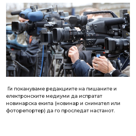
Ги покануваме редакциите на пишаните и
електронските медиуми да испратат
новинарска екипа (новинар и снимател или
фоторепортер) да го проследат настанот.