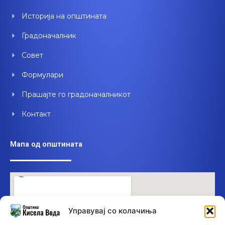
o
e
i
Историја на општината
k
n
Градоначалник
Совет
Формулари
Прашајте го градоначалникот
Контакт
Мапа од општината
Управувај со колачиња