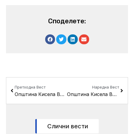
Споделете:
Prev
Next
Претходна Вест
Наредна Вест
Општина Кисела Вода се справува со снегот на своја територија
Општина Кисела Вода ја затвора 2014 година со 3354 легализирани дивоградби
Слични вести