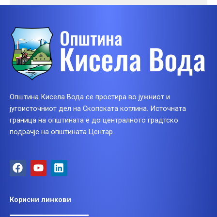
Општина Кисела Вода се простира во јужниот и
југоисточниот дел на Скопската котлина. Источната
граница на општината е до централното градтско
подрачје на општината Центар.
F
Y
L
a
o
i
c
u
n
e
t
k
Корисни линкови
b
u
e
o
b
d