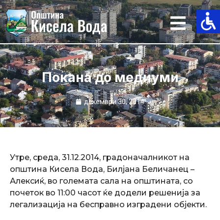
Skip
to
content
Покана до медиуми
декември 30, 2014
Утре, среда, 31.12.2014, градоначалникот на
општина Кисела Вода, Билјана Беличанец –
Алексиќ, во големата сала на општината, со
почеток во 11:00 часот ќе додели решенија за
легализација на бесправно изградени објекти.