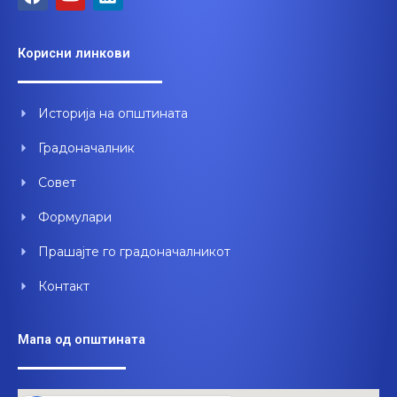
a
o
i
c
u
n
e
t
k
Корисни линкови
b
u
e
o
b
d
o
e
i
Историја на општината
k
n
Градоначалник
Совет
Формулари
Прашајте го градоначалникот
Контакт
Мапа од општината