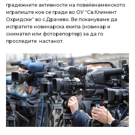
градежните активности на повеќенаменското
игралиште кое се гради во ОУ “Св.Климент
Охридски” во с.Драчево.
Ве покануваме да
испратите новинарска екипа (новинар и
снимател или фоторепортер) за да го
проследите настанот.