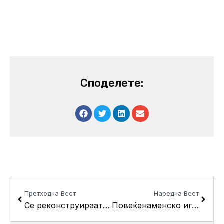
Споделете:
Prev
Next
Претходна Вест
Наредна Вест
Се реконструираат тротоарите на ул.” Франк Манинг”
Повеќенаменско игралиште во с.Драчево