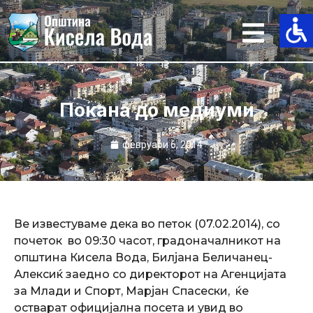
Skip
to
content
Покана до медиуми
февруари 6, 2014
Ве известуваме дека во петок (07.02.2014), со
почеток во 09:30 часот, градоначалникот на
општина Кисела Вода, Билјана Беличанец-
Алексиќ заедно со директорот на Агенцијата
за Млади и Спорт, Марјан Спасески, ќе
остварат официјална посета и увид во