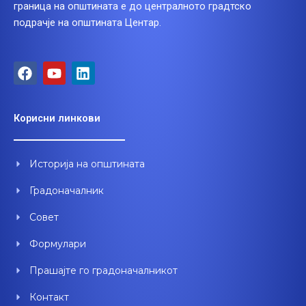
граница на општината е до централното градтско
подрачје на општината Центар.
F
Y
L
a
o
i
c
u
n
e
t
k
Корисни линкови
b
u
e
o
b
d
o
e
i
Историја на општината
k
n
Градоначалник
Совет
Формулари
Прашајте го градоначалникот
Контакт