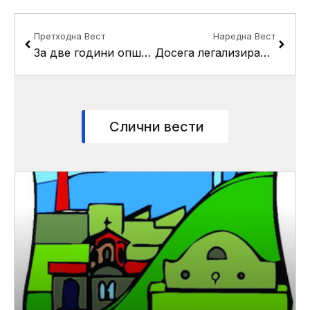
Prev
Next
Претходна Вест
Наредна Вест
За две години општина Кисела Вода додели 1058 ваучери за новороденчиња
Досега легализирани 3868 дивоградби во општина Кисела Вода
Слични вести