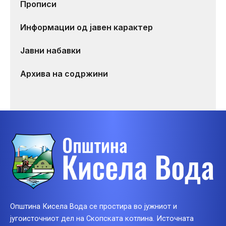
Прописи
Информации од јавен карактер
Јавни набавки
Архива на содржини
Општина Кисела Вода се простира во јужниот и
југоисточниот дел на Скопската котлина. Источната