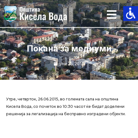
Skip
to
content
Покана за медиуми
јуни 25, 2015
Утре, четврток, 26.06.2015, во големата сала на општина
Кисела Вода, со почеток во 10:30 часот ќе бидат доделени
решенија за легализација на бесправно изградени објекти.