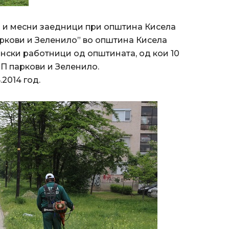
ни и месни заедници при општина Кисела
аркови и Зеленило” во општина Кисела
онски работници од општината, од кои 10
ЈП паркови и Зеленило.
.2014 год.