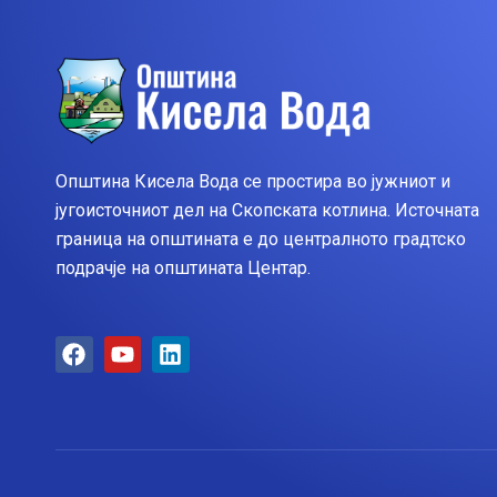
Општина Кисела Вода се простира во јужниот и
југоисточниот дел на Скопската котлина. Источната
граница на општината е до централното градтско
подрачје на општината Центар.
F
Y
L
a
o
i
c
u
n
e
t
k
b
u
e
o
b
d
o
e
i