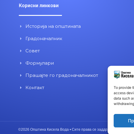
Корисни линкови
Историја на општината
Градоначалник
Совет
Формулари
Прашајте го градоначалникот
Контакт
To provide t
access devic
data such as
withdrawing
Пр
©2026 Општина Кисела Вода • Сите права се заддржани