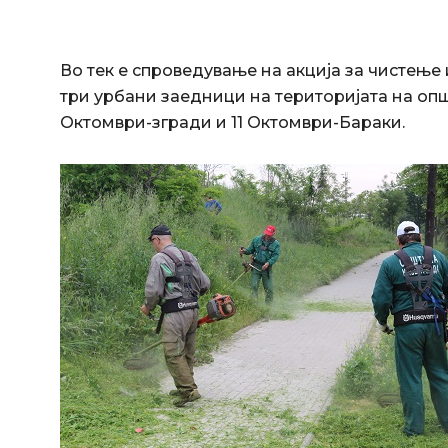
Во тек е спроведување на акција за чистење 
три урбани заедници на територијата на опш
Октомври-згради и 11 Октомври-Бараки.