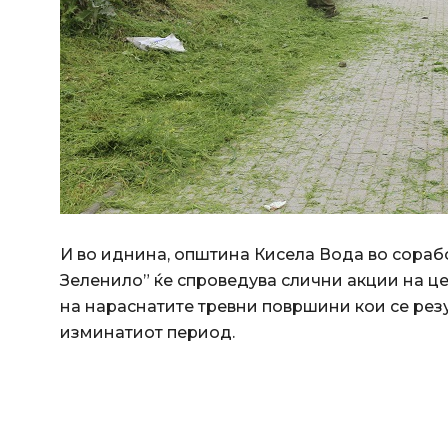
И во иднина, општина Кисела Вода во сорабо
Зеленило” ќе спроведува слични акции на ц
на нараснатите тревни површини кои се рез
изминатиот период.