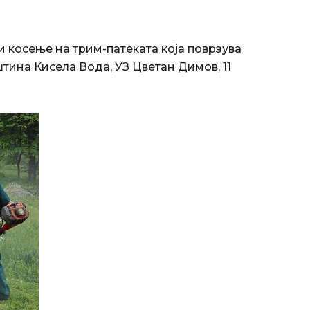
и косење на трим-патеката која поврзува
тина Кисела Вода, УЗ Цветан Димов, 11