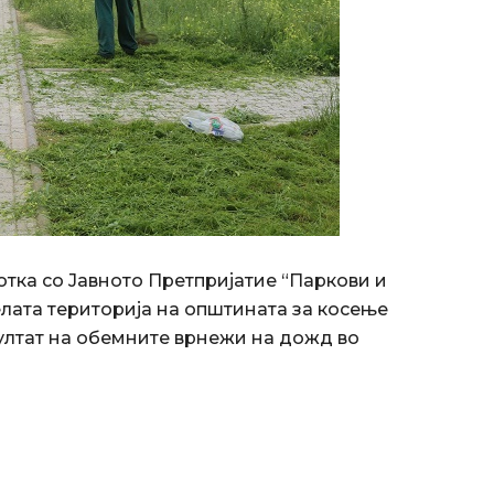
тка со Јавното Претпријатие “Паркови и
елата територија на oпштината за косење
ултат на обемните врнежи на дожд во