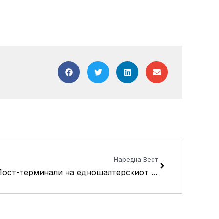
Next
Наредна Вест
Пост-терминали на едношалтерскиот систем за побрза услуга