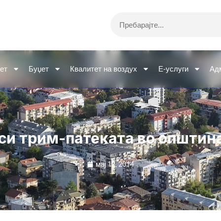
Search
ет
Буџет
Квалитет на воздух
Е-услуги
Ад
оси трим-патеката во општин
мај 12, 2014