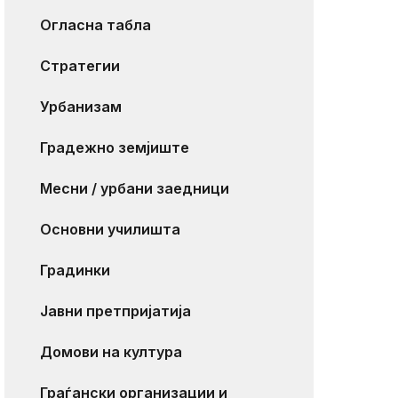
Огласна табла
Стратегии
Урбанизам
Градежно земјиште
Месни / урбани заедници
Основни училишта
Градинки
Јавни претпријатија
Домови на култура
Граѓански организации и