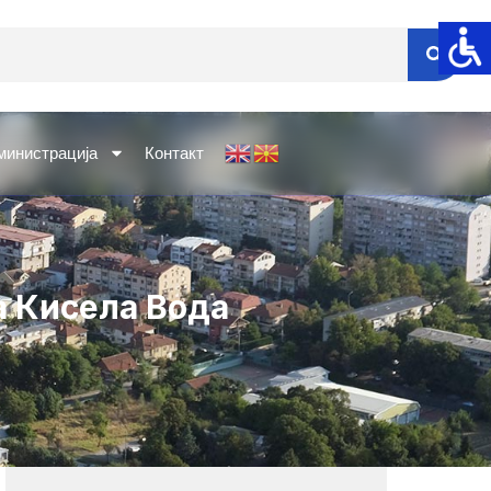
министрација
Контакт
а Кисела Вода