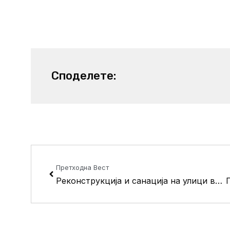
Споделете:
Prev
Претходна Вест
Реконструкцијa и санација на улици во Црниче