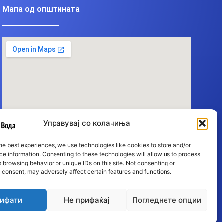
Мапа од општината
Управувај со колачиња
he best experiences, we use technologies like cookies to store and/or
e information. Consenting to these technologies will allow us to process
 browsing behavior or unique IDs on this site. Not consenting or
 consent, may adversely affect certain features and functions.
ифати
Не прифаќај
Погледнете опции