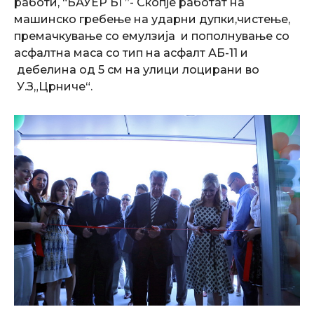
работи, “БАУЕР БГ”- Скопје работат на
машинско гребење на ударни дупки,чистење,
премачкување со емулзија и пополнување со
асфалтна маса со тип на асфалт АБ-11 и
дебелина од 5 см на улици лоцирани во
У.З„Црниче“.