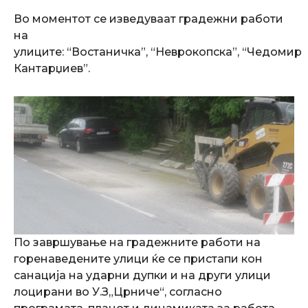
Во моментот се изведуваат градежни работи
на
улиците: “Востаничка”, “Неврокопска”, “Чедомир
Кантарџиев”.
По завршување на градежните работи на
горенаведените улици ќе се пристапи кон
санација на ударни дупки и на други улици
лоцирани во У.З„Црниче“, согласно