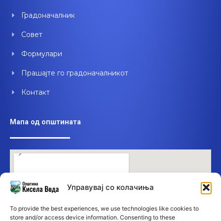
Градоначалник
Совет
Формулари
Прашајте го градоначалникот
Контакт
Мапа од општината
Управувај со колачиња
To provide the best experiences, we use technologies like cookies to
store and/or access device information. Consenting to these