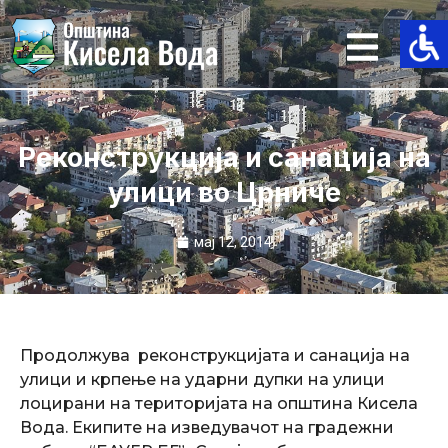
Skip
to
content
Реконструкцијa и санација на
улици во Црниче
мај 12, 2014
Продолжува реконструкцијата и санација на
улици и крпење на ударни дупки на улици
лоцирани на територијата на општина Кисела
Вода. Екипите на изведувачот на градежни