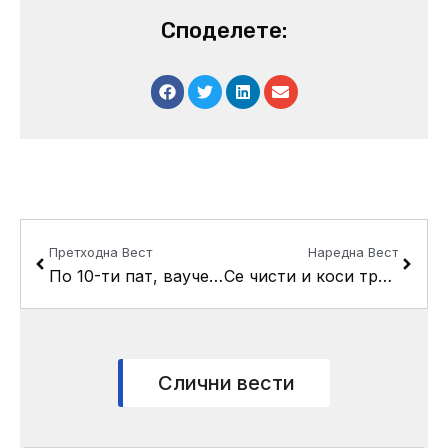
Споделете:
Prev
Next
Претходна Вест
Наредна Вест
По 10-ти пат, ваучери за новороденчињата од Кисела Вода
Се чисти и коси трим-патеката во општина Кисела Вода
Слични вести