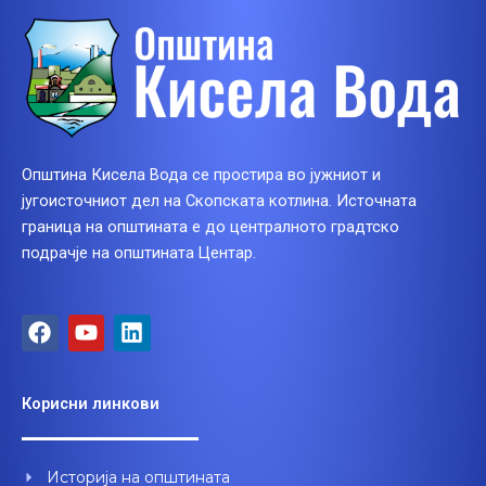
Општина Кисела Вода се простира во јужниот и
југоисточниот дел на Скопската котлина. Источната
граница на општината е до централното градтско
подрачје на општината Центар.
F
Y
L
a
o
i
c
u
n
e
t
k
Корисни линкови
b
u
e
o
b
d
o
e
i
Историја на општината
k
n