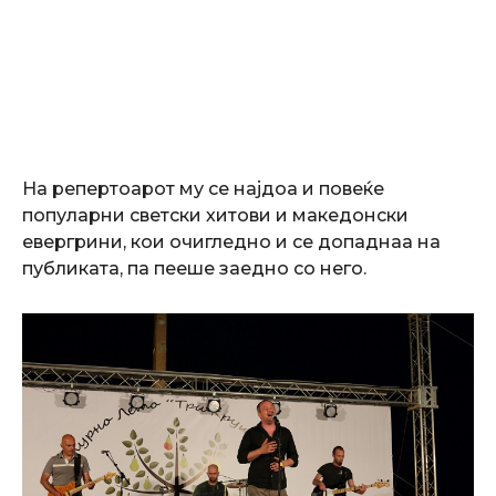
На репертоарот му се најдоа и повеќе
популарни светски хитови и македонски
евергрини, кои очигледно и се допаднаа на
публиката, па пееше заедно со него.