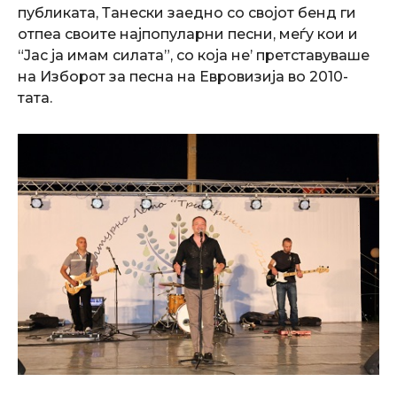
публиката, Танески заедно со својот бенд ги
отпеа своите најпопуларни песни, меѓу кои и
“Јас ја имам силата”, со која не’ претставуваше
на Изборот за песна на Евровизија во 2010-
тата.