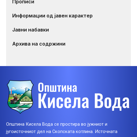
Прописи
Информации од јавен карактер
Јавни набавки
Архива на содржини
Општина Кисела Вода се простира во јужниот и
југоисточниот дел на Скопската котлина. Источната