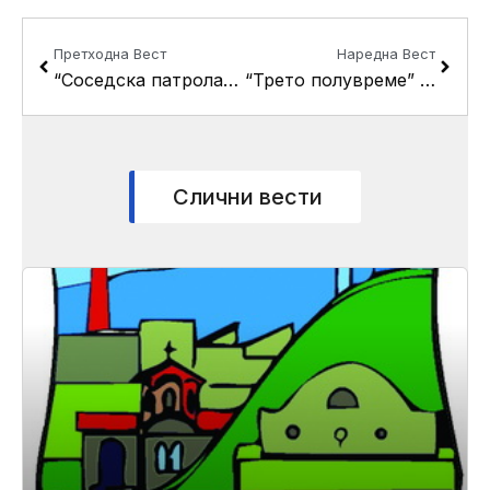
Prev
Next
Претходна Вест
Наредна Вест
“Соседска патрола” низ општина Кисела Вода
“Трето полувреме” емитуван пред публиката на “Три круши”
Слични вести