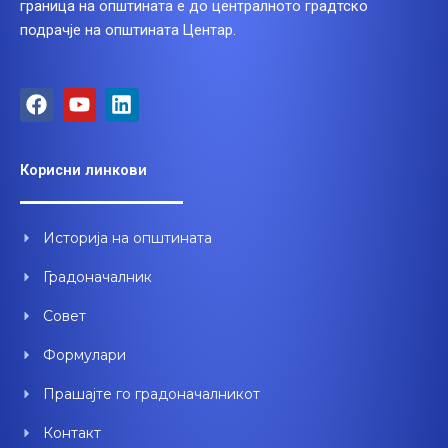
граница на општината е до централното градтско
подрачје на општината Центар.
F
Y
L
a
o
i
c
u
n
e
t
k
Корисни линкови
b
u
e
o
b
d
o
e
i
Историја на општината
k
n
Градоначалник
Совет
Формулари
Прашајте го градоначалникот
Контакт