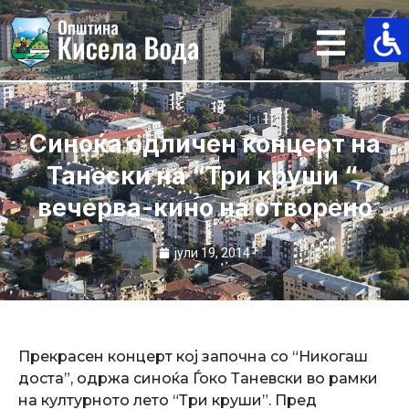
Skip
to
content
Синоќа одличен концерт на
Танески на “Три круши “,
вечерва-кино на отворено
јули 19, 2014
Прекрасен концерт кој започна со “Никогаш
доста”, одржа синоќа Ѓоко Таневски во рамки
на културното лето “Три круши”. Пред