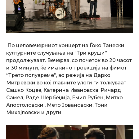
По целовечерниот концерт на Ѓоко Танески,
културните случувања на “Три круши”
продолжуваат. Вечерва, со почеток во 20 часот
и 30 минути, ќе има кино проекција на фимот
“Трето полувреме”, во режија на Дарко
Митревски во кој главните улоги ги толкуваат
Сашко Коцев, Катерина Ивановска, Ричард
Самел, Раде Шербеџија, Емил Рубен, Митко
Апостоловски , Мето Јовановски, Тони
Михајловски и други.