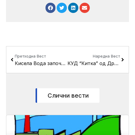
Prev
Next
Претходна Вест
Наредна Вест
Кисела Вода започна со санација на ул. “Вера Јоциќ”
КУД “Китка” од Драчево со јавен час го одбележа Денот на жената
Слични вести