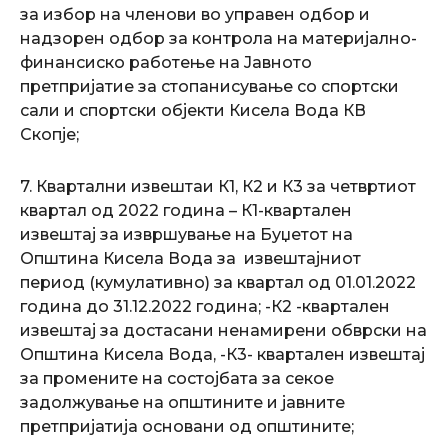
за избор на членови во управен одбор и
надзорен одбор за контрола на материјално-
финансиско работење на Јавното
претпријатие за стопанисување со спортски
сали и спортски објекти Кисела Вода КВ
Скопје;
7. Квартални извештаи К1, К2 и К3 за четвртиот
квартал од 2022 година – К1-квартален
извештај за извршување на Буџетот на
Општина Кисела Вода за извештајниот
период (кумулативно) за квартал од 01.01.2022
година до 31.12.2022 година; -К2 -квартален
извештај за достасани ненамирени обврски на
Општина Кисела Вода, -К3- квартален извештај
за промените на состојбата за секое
задолжување на општините и јавните
претпријатија основани од општините;