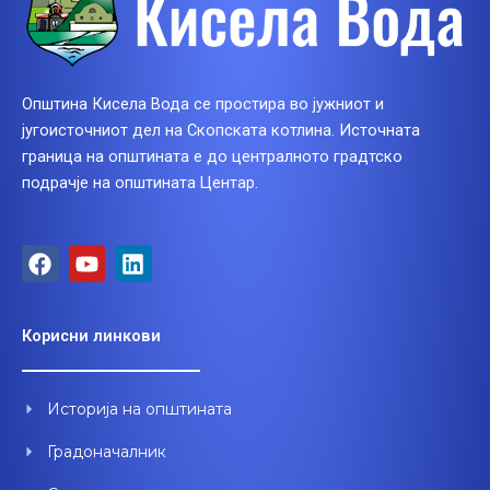
Општина Кисела Вода се простира во јужниот и
југоисточниот дел на Скопската котлина. Источната
граница на општината е до централното градтско
подрачје на општината Центар.
F
Y
L
a
o
i
c
u
n
e
t
k
Корисни линкови
b
u
e
o
b
d
o
e
i
Историја на општината
k
n
Градоначалник