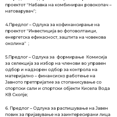
проектот “Набавка на комбиниран ровокопач –
натоварувач”;
4.Предлог – Одлука за кофинансирање на
проектот “Инвестиција во фотоволтаици,
енергетска ефикасност, заштита на човекова
околина” ;
5.Предлог – Одлука за формирање Комисија
за селекција за избор на членови во управен
одбор и надзорен одбор за контрола на
материјално – финансиско работење на
Јавното претпријатие за стопанисување со
спортски сали и спортски објекти Кисела Вода
КВ Скопје;
6. Предлог – Одлука за распишување на Јавен
повик за пријавување на заинтересирани лица