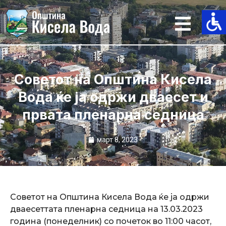
Skip
to
content
Советот на Општина Кисела
Вода ќе ја одржи дваесет и
првата пленарна седница
март 8, 2023
Советот на Општина Кисела Вода ќе ја одржи
дваесеттата пленарна седница на 13.03.2023
година (понеделник) со почеток во 11:00 часот,