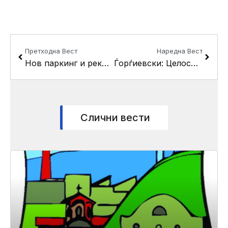
Prev
Next
Претходна Вест
Наредна Вест
Нов паркинг и реконструиран парк во Драчево
Ѓорѓиевски: Целосна реконструкција на “Вера Јоциќ” со краците и паркинзите и изградба на нов паркинг
Слични вести