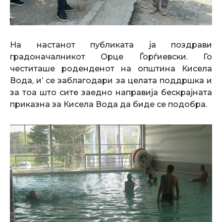
На настанот публиката ја поздрави
градоначалникот Орце Ѓорѓиевски. Го
честиташе роденденот на општина Кисела
Вода, и
’
се заблагодари за целата поддршка и
за тоа што сите заедно направија бескрајната
приказна за Кисела Вода да биде се подобра.