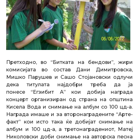
Претходно, во “Битката на бендови”, жири
комисијата во состав Дани Димитровска,
Мишко Парушев и Сашо Стојановски одлучи
дека титулата најдобри треба да ја
понесе “Егзибит А” кои добија награда
концерт организиран од страна на општина
Кисела Вода и снимање на албум со 100 цд-а.
Награда имаше и за второнаградените “Арте-
факт” кои исто така ќе добијат снимање на
албум и 100 цд-а, а третонаградениот, Матеј
Николовски доби снимање на авторска песна