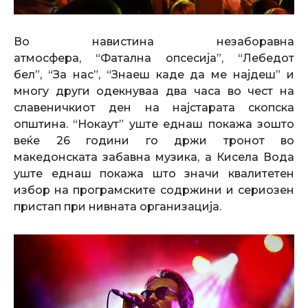
Во навистина незаборавна
атмосфера,
“
Фатална опсесија
”
,
“
Лебедот
бел
”
,
“
За нас
”
,
“
Знаеш каде да ме најдеш
”
и
многу други одекнуваа два часа во чест на
славеничкиот ден на нaјстарата скопска
општина.
“
Нокаут
”
уште еднаш покажа зошто
веќе 26 години го држи тронот во
македонската забавна музика, а Кисела Вода
уште еднаш покажа што значи квалитетен
избор на програмските содржини и сериозен
пристап при нивната организација.