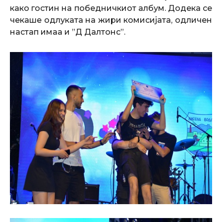
како гостин на победничкиот албум. Додека се
чекаше одлуката на жири комисијата, одличен
настап имаа и ”Д Далтонс”.