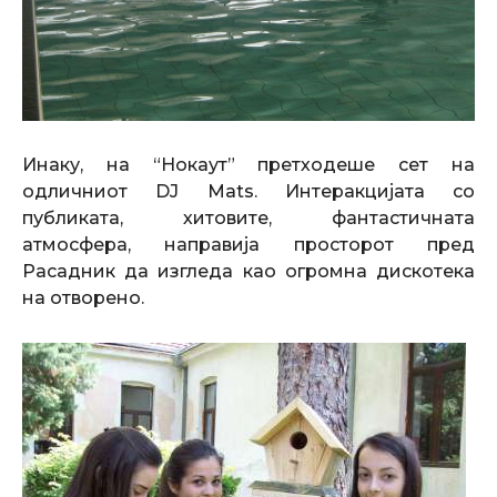
Инаку, на
“
Нокаут
”
претходеше сет на
одличниот
DJ
Mats
.
Интеракцијата со
публиката, хитовите, фантастичната
атмосфера,
направија
просторот пред
Расадник да изгледа као огромна дискотека
на отворено.