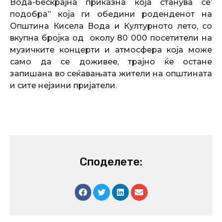
Вода-бескрајна приказна која станува се’
подобра” која ги обедини роденденот на
Општина Кисела Вода и Културното лето
,
со
в
купна бројка од
околу
80 000 посетители на
музичките концерти и атмосфера која може
само да се доживее
, трајно ќе остане
запишана во сеќавањата жители на општината
и сите нејзини пријатели.
Споделете: