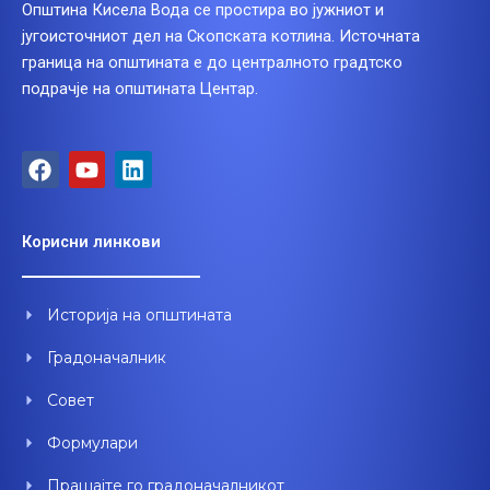
Општина Кисела Вода се простира во јужниот и
југоисточниот дел на Скопската котлина. Источната
граница на општината е до централното градтско
подрачје на општината Центар.
F
Y
L
a
o
i
c
u
n
e
t
k
Корисни линкови
b
u
e
o
b
d
o
e
i
Историја на општината
k
n
Градоначалник
Совет
Формулари
Прашајте го градоначалникот