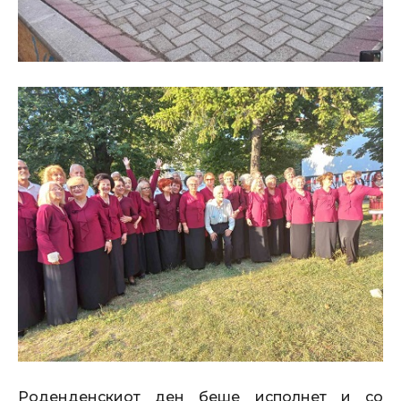
Роденденскиот ден беше исполнет и со