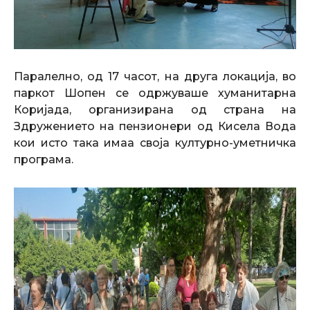
Паралелно, од 17 часот, на друга локација, во
паркот Шопен се одржуваше хуманитарна
Коријада, организирана од страна на
Здружението на пензионери од Кисела Вода
кои исто така имаа своја културно-уметничка
програма.