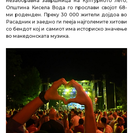
незаборавна завршница на Културното лето,
Општина Кисела Вода го прослави својот 68-
ми роденден. Преку 30 000 жители дојдоа во
Расадник и заедно ги пееја најголемите хитови
со бендот кој и самиот има историско значење
во македонската музика.