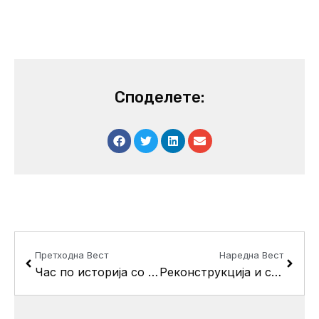
Споделете:
Prev
Next
Претходна Вест
Наредна Вест
Час по историја со основците од “Кузман Јосифовски-Питу “по повод 9 Мај
Реконструкцијa и санација на улици во Црниче