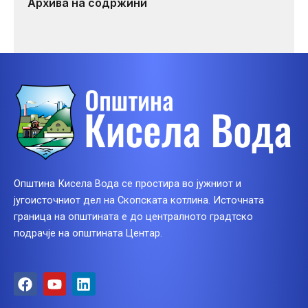
Архива на содржини
Општина Кисела Вода се простира во јужниот и
југоисточниот дел на Скопската котлина. Источната
граница на општината е до централното градтско
подрачје на општината Центар.
F
Y
L
a
o
i
c
u
n