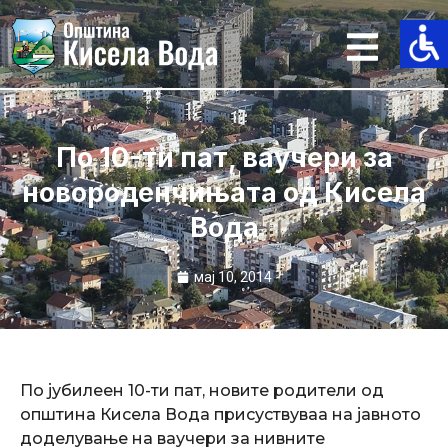
Skip
to
content
По 10-ти пат, ваучери за
новороденчињата од Кисела
Вода
мај 10, 2014
По јубилеен 10-ти пат, новите родители од
општина Кисела Вода присуствуваа на јавното
доделување на ваучери за нивните