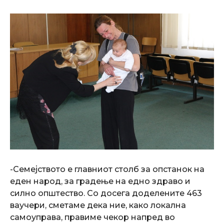
-Семејството е главниот столб за опстанок на
еден народ, за градење на едно здраво и
силно општество. Со досега доделените 463
ваучери, сметаме дека ние, како локална
самоуправа, правиме чекор напред во