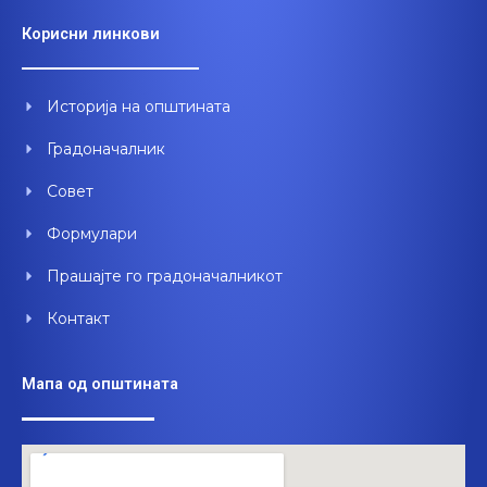
e
t
k
Корисни линкови
b
u
e
o
b
d
o
e
i
Историја на општината
k
n
Градоначалник
Совет
Формулари
Прашајте го градоначалникот
Контакт
Мапа од општината