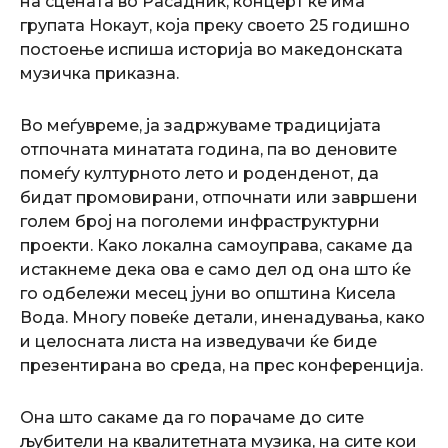
на сцената во Расадник, концерт ќе има
групата Нокаут, која преку своето 25 годишно
постоење испиша историја во македонската
музичка приказна.
Во меѓувреме, ја задржуваме традицијата
отпочната минатата година, па во деновите
помеѓу културното лето и роденденот, да
бидат промовирани, отпочнати или завршени
голем број на поголеми инфраструктурни
проекти. Како локална самоуправа, сакаме да
истакнеме дека ова е само дел од она што ќе
го одбележи месец јуни во општина Кисела
Вода. Многу повеќе детали, иненадувања, како
и целосната листа на изведувачи ќе биде
презентирана во среда, на прес конференција.
Она што сакаме да го порачаме до сите
љубители на квалитетната музика, на сите кои