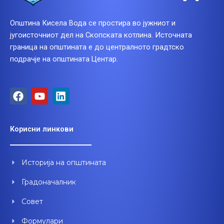
Општина Кисела Вода се простира во јужниот и
југоисточниот дел на Скопската котлина. Источната
граница на општината е до централното градтско
подрачје на општината Центар.
F
Y
L
a
o
i
c
u
n
e
t
k
Корисни линкови
b
u
e
o
b
d
o
e
i
Историја на општината
k
n
Градоначалник
Совет
Формулари