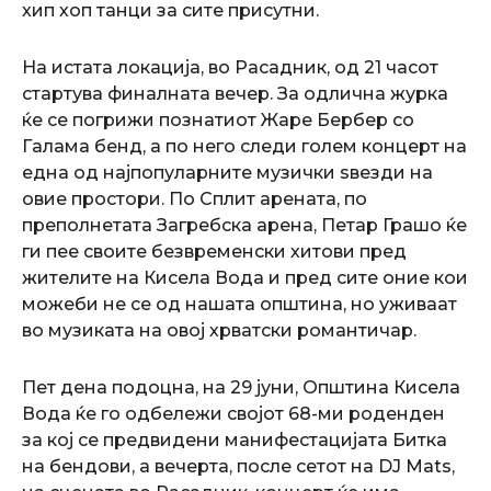
хип хоп танци за сите присутни.
На истата локација, во Расадник, од 21 часот
стартува финалната вечер. За одлична журка
ќе се погрижи познатиот Жаре Бербер со
Галама бенд, а по него следи голем концерт на
една од најпопуларните музички ѕвезди на
овие простори. По Сплит арената, по
преполнетата Загребска арена, Петар Грашо ќе
ги пее своите безвременски хитови пред
жителите на Кисела Вода и пред сите оние кои
можеби не се од нашата општина, но уживаат
во музиката на овој хрватски романтичар.
Пет дена подоцна, на 29 јуни, Општина Кисела
Вода ќе го одбележи својот 68-ми роденден
за кој се предвидени манифестацијата Битка
на бендови, а вечерта, после сетот на DJ Mats,