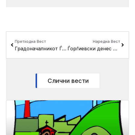
Prev
Next
Претходна Вест
Наредна Вест
Градоначалникот Ѓорѓиевски и децата со попреченост со свечена забава ја испратија учебната година
​Ѓорѓиевски денес во местото Дупки: Од депонија до ултра модерен парк со кино на oтворено
Слични вести