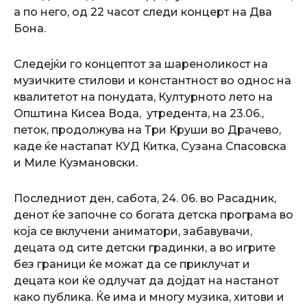
а по него, од 22 часот следи концерт на Два
Бона.
Следејќи го концептот за шареноликост на
музичките стилови и константност во однос на
квалитетот на понудата, Културното лето на
Општина Кисеа Вода, утредента, на 23.06.,
петок, продолжува на Три Круши во Драчево,
каде ќе настапат КУД Китка, Сузана Спасовска
и Миле Кузмановски.
Последниот ден, сабота, 24. 06. во Расадник,
денот ќе започне со богата детска програма во
која се вклучени аниматори, забавувачи,
децата од сите детски градинки, а во игрите
без граници ќе можат да се приклучат и
децата кои ќе одлучат да дојдат на настанот
како публика. Ќе има и многу музика, хитови и