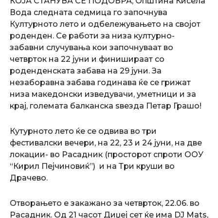
КОЈА СТАНУВА СЕ ПОДОБРА, Општина Кисела
Вода следната седмица го започнува
Културното лето и одбележувањето на својот
роденден. Се работи за низа културно-
забавни случувања кои започнуваат во
четврток на 22 јуни и финишираат со
роденденската забава на 29 јуни. За
незаборавна забава годинава ќе се грижат
низа македонски изведувачи, уметници и за
крај, големата балканска ѕвезда Петар Грашо!
Кутурното лето ќе се одвива во три
фестивалски вечери, на 22, 23 и 24 јуни, на две
локации- во Расадник (просторот спроти ООУ
“Кирил Пејчиновиќ”) и на Три круши во
Драчево.
Отворањето е закажано за четврток, 22.06. во
Расадник. Од 21 часот Диџеј сет ќе има DJ Mats,