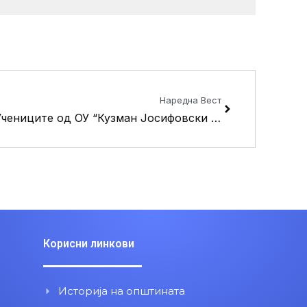
Next
Наредна Вест
Учениците од ОУ “Кузман Јосифовски – Питу” со активности во чест на годишнината од смртта на Тоше
Корисни линкови
Историја на општината