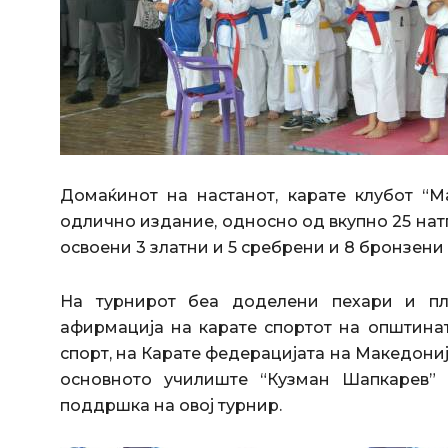
Домаќинот на настанот, карате клубот “М
одлично издание, односно од вкупно 25 натп
освоени 3 златни и 5 сребрени и 8 бронзени
На турнирот беа доделени пехари и пл
афирмација на карате спортот на општинат
спорт, на Карате федерацијата на Македониј
основното училиште “Кузман Шапкарев”
поддршка на овој турнир.