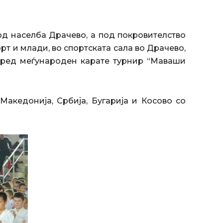
од населба Драчево, а под покровителство
рт и млади, во спортската сала во Драчево,
 по ред меѓународен карате турнир “Маваши
Македонија, Србија, Бугарија и Косово со