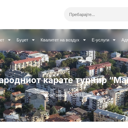
Search
ет
Буџет
Квалитет на воздух
Е-услуги
Ад
ародниот карате турнир “Ма
октомври 14, 2013