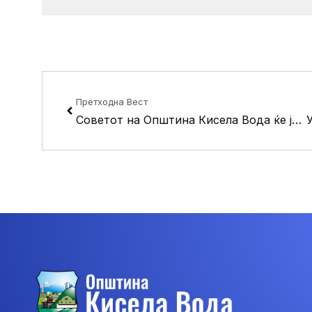
Prev
Претходна Вест
Советот на Општина Кисела Вода ќе ја одржи 8-та пленарна седница