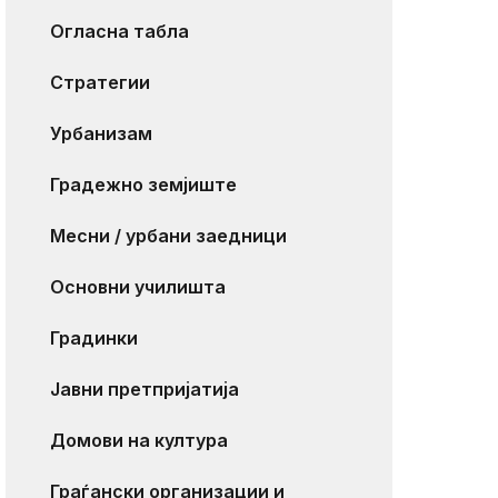
Огласна табла
Стратегии
Урбанизам
Градежно земјиште
Месни / урбани заедници
Основни училишта
Градинки
Јавни претпријатија
Домови на култура
Граѓански организации и