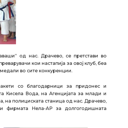
аваши” од нас. Драчево, се претстави во
реварувачи кои настапија за овој клуб, беа
 медали во сите конкуренции.
акети со благодарници за придонес и
а Кисела Вода, на Агенцијата за млади и
а, на полициската станица од нас. Драчево,
 и фирмата Нела-АР за долгогодишната