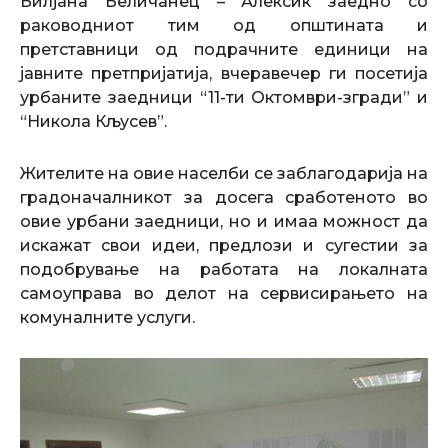
Билјана Беличанец – Алексиќ заедно со
раководниот тим од општината и
претставници од подрачните единици на
јавните претпријатија, вчеравечер ги посетија
урбаните заедници “11-ти Октомври-згради” и
“Никола Кљусев”.
Жителите на овие населби се заблагодарија на
градоначалникот за досега сработеното во
овие урбани заедници, но и имаа можност да
искажат свои идеи, предлози и сугестии за
подобрување на работата на локалната
самоуправа во делот на сервисирањето на
комуналните услуги.