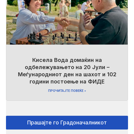
Кисела Вода домаќин на
одбележувањето на 20 Јули –
Меѓународниот ден на шахот и 102
години постоење на ФИДЕ
ПРОЧИТАЈТЕ ПОВЕЌЕ »
Прашајте го Градоначалникот