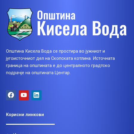
Општина Кисела Вода се простира во јужниот и
југоисточниот дел на Скопската котлина. Источната
граница на општината е до централното градтско
подрачје на општината Центар.
F
Y
L
a
o
i
c
u
n
e
t
k
Корисни линкови
b
u
e
o
b
d
o
e
i