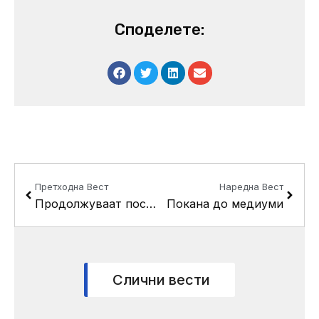
Споделете:
Prev
Next
Претходна Вест
Наредна Вест
Продолжуваат посетите на месните заедници
Покана до медиуми
Слични вести