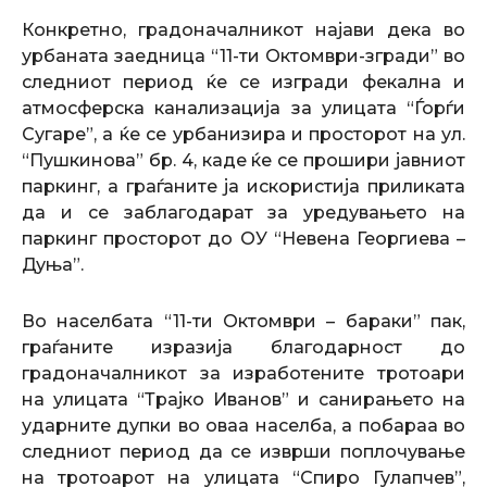
Конкретно, градоначалникот најави дека во
урбаната заедница “11-ти Октомври-згради” во
следниот период ќе се изгради фекална и
атмосферска канализација за улицата “Ѓорѓи
Сугаре”, а ќе се урбанизира и просторот на ул.
“Пушкинова” бр. 4, каде ќе се прошири јавниот
паркинг, а граѓаните ја искористија приликата
да и се заблагодарат за уредувањето на
паркинг просторот до ОУ “Невена Георгиева –
Дуња”.
Во населбата “11-ти Октомври – бараки” пак,
граѓаните изразија благодарност до
градоначалникот за изработените тротоари
на улицата “Трајко Иванов” и санирањето на
ударните дупки во оваа населба, а побараа во
следниот период да се изврши поплочување
на тротоарот на улицата “Спиро Гулапчев”,