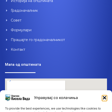
Историја на општината
k
n
Градоначалник
Совет
Формулари
Прашајте го градоначалникот
Контакт
Мапа од општината
Управувај со колачиња
To provide the best experiences, we use technologies like cookies to